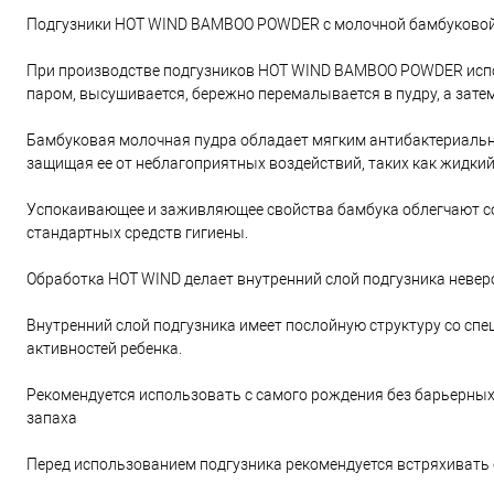
Подгузники HOT WIND BAMBOO POWDER с молочной бамбуковой п
При производстве подгузников HOT WIND BAMBOO POWDER испол
паром, высушивается, бережно перемалывается в пудру, а за
Бамбуковая молочная пудра обладает мягким антибактериальны
защищая ее от неблагоприятных воздействий, таких как жидкий 
Успокаивающее и заживляющее свойства бамбука облегчают с
стандартных средств гигиены.
Обработка HOT WIND делает внутренний слой подгузника неве
Внутренний слой подгузника имеет послойную структуру со сп
активностей ребенка.
Рекомендуется использовать с самого рождения без барьерных
запаха
Перед использованием подгузника рекомендуется встряхивать 