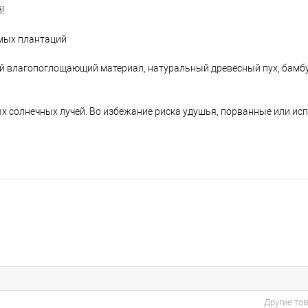
!
мых плантаций
ий влагопоглощающий материал, натуральный древесный пух, бамб
мых солнечных лучей. Во избежание риска удушья, порванные или и
Другие то