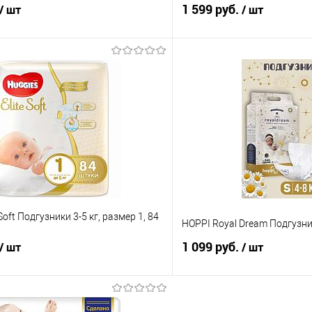
1 599 руб.
/ шт
/ шт
В корзину
В корз
 клик
Сравнение
Купить в 1 клик
е
В наличии
В избранное
 Soft Подгузники 3-5 кг, размер 1, 84
HOPPI Royal Dream Подгузник
1 099 руб.
/ шт
/ шт
В корзину
В корз