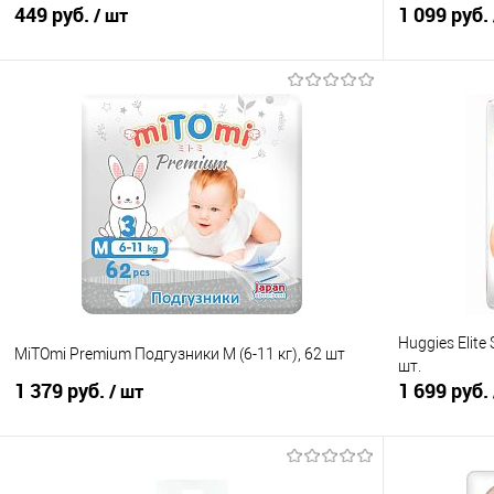
449 руб.
1 099 руб.
/ шт
В корзину
Купить в 1 клик
Сравнение
Купить в 1
В избранное
В наличии
В избранно
Huggies Elite
MiTOmi Premium Подгузники M (6-11 кг), 62 шт
шт.
1 379 руб.
1 699 руб.
/ шт
В корзину