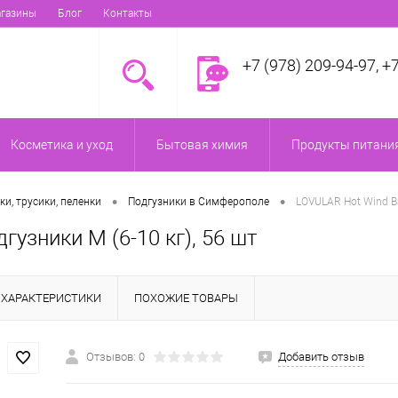
газины
Блог
Контакты
+7 (978) 209-94-97, +
Косметика и уход
Бытовая химия
Продукты питания
•
•
ки, трусики, пеленки
Подгузники в Симферополе
LOVULAR Hot Wind B
узники M (6-10 кг), 56 шт
ХАРАКТЕРИСТИКИ
ПОХОЖИЕ ТОВАРЫ
Отзывов: 0
Добавить отзыв