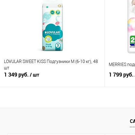
Купить в 1 клик
Сравнение
Купить в 1
В избранное
В наличии
В избранно
LOVULAR SWEET KISS Подгузники M (6-10 кг), 48
MERRIES подгу
шт
1 349 руб.
1 799 руб.
/ шт
В корзину
Купить в 1 клик
Сравнение
Купить в 1
С
В избранное
В наличии
В избранно