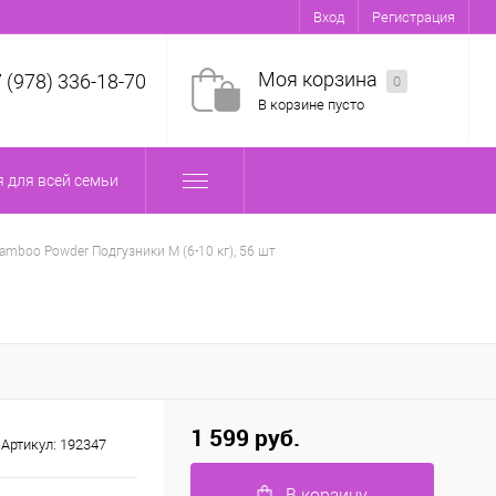
Вход
Регистрация
Моя корзина
7 (978) 336-18-70
0
В корзине пусто
 для всей семьи
amboo Powder Подгузники M (6-10 кг), 56 шт
1 599 руб.
Артикул:
192347
В корзину