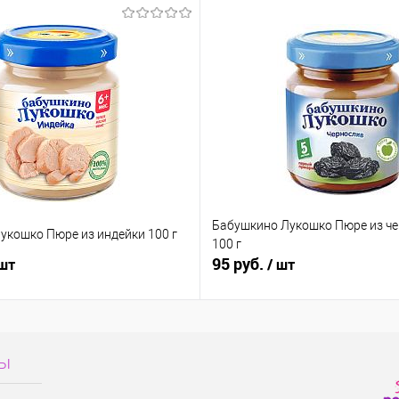
Бабушкино Лукошко Пюре из ч
укошко Пюре из индейки 100 г
100 г
95 руб.
 шт
/ шт
сы