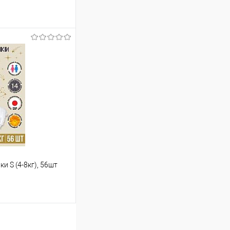
ину
Сравнение
В наличии
и S (4-8кг), 56шт
ину