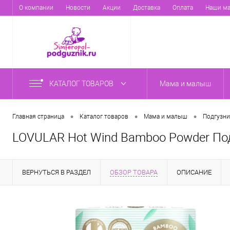
О компании
Новости
Акции
Доставка
Оплата
Наши ма
КАТАЛОГ ТОВАРОВ
Мама и малыш
•
•
•
Главная страница
Каталог товаров
Мама и малыш
Подгузни
LOVULAR Hot Wind Bamboo Powder Подг
ВЕРНУТЬСЯ В РАЗДЕЛ
ОБЗОР ТОВАРА
ОПИСАНИЕ