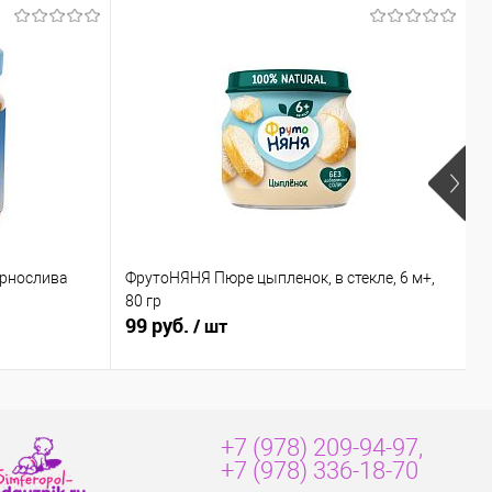
ернослива
ФрутоНЯНЯ Пюре цыпленок, в стекле, 6 м+,
Б
80 гр
к
99 руб.
8
/ шт
+7 (978) 209-94-97,
+7 (978) 336-18-70