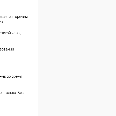
ывается горячим
оя.
етской кожи,
ьзовании
жек во время
з талька. Без