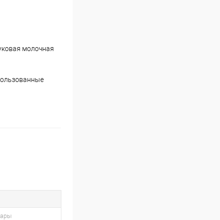
уковая молочная
спользованные
вары