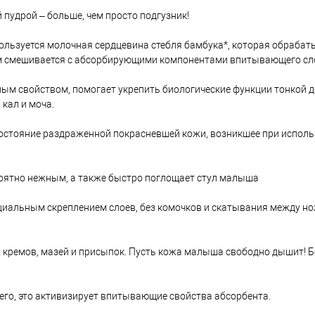
удрой – больше, чем просто подгузник!
ьзуется молочная сердцевина стебля бамбука*, которая обрабат
тем смешивается с абсорбирующими компонентами впитывающего сл
м свойством, помогает укрепить биологические функции тонкой д
кал и моча.
остояние раздраженной покрасневшей кожи, возникшее при испол
роятно нежным, а также быстро поглощает стул малыша
ециальным скреплением слоев, без комочков и скатывания между но
 кремов, мазей и присыпок. Пусть кожа малыша свободно дышит! Бе
его, это активизирует впитывающие свойства абсорбента.