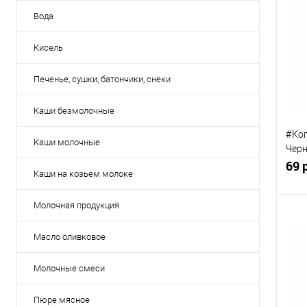
Вода
Кисель
Печенье, сушки, батончики, снеки
Каши безмолочные
#Ког
Каши молочные
Черн
мес.,
69 
Каши на козьем молоке
Молочная продукция
Масло оливковое
К
Молочные смеси
клик
В
Пюре мясное