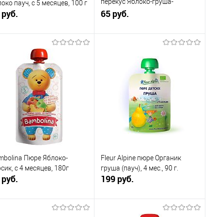
перекус Яблоко-груша-
око пауч, с 5 месяцев, 100 г
 руб.
виноград пауч, с 5 месяцев,
65 руб.
140г
В корзину
В корзину
Купить в 1
К
Купить в 1
К
к
сравнению
клик
сравнению
В избранное
В наличии
В избранное
В наличии
mbolina Пюре Яблоко-
Fleur Alpine пюре Органик
сик, с 4 месяцев, 180г
груша (пауч), 4 мес., 90 г.
 руб.
199 руб.