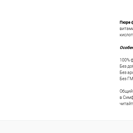
Пюре 
К
клик
витами
кислот
В
Особе
100% 
Без до
Без ар
Без Г
Общий 
в Симф
читайт