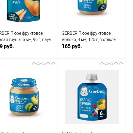
В избранное
В наличии
В избранное
В наличии
RBER Пюре фруктовое
GERBER Пюре фруктовое
лая груша, 6 м+, 90 г, пауч
Яблоко, 4 м+, 125 г, в стекле
9 руб.
165 руб.
В корзину
В корзину
Купить в 1
К
Купить в 1
К
к
сравнению
клик
сравнению
В избранное
В наличии
В избранное
В наличии