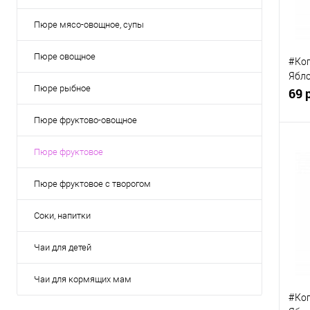
Пюре мясо-овощное, супы
Пюре овощное
#Ког
Ябло
Пюре рыбное
сахар
69 
Пюре фруктово-овощное
Пюре фруктовое
Пюре фруктовое с творогом
К
клик
Соки, напитки
В
Чаи для детей
Чаи для кормящих мам
#Ког