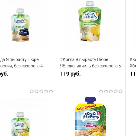
да Я вырасту Пюре
#Когда Я вырасту Пюре
#К
ослив, без сахара, с 4
Яблоко, ваниль без сахара, с 5
Ябл
 90 г
руб.
мес., 220 г
119 руб.
сах
11
В корзину
В корзину
упить в 1
Сравнение
Купить в 1
К
клик
сравнению
кли
 избранное
В наличии
В избранное
В наличии