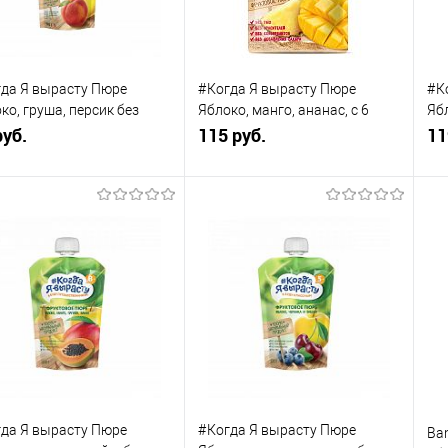
да Я вырасту Пюре
#Когда Я вырасту Пюре
#К
ко, груша, персик без
Яблоко, манго, ананас, с 6
Ябл
а, с 5 мес., 90 г
руб.
мес., 180 г
115 руб.
мар
11
В корзину
В корзину
упить в 1
К
Купить в 1
К
сравнению
клик
сравнению
кли
 избранное
В наличии
В избранное
В наличии
да Я вырасту Пюре
#Когда Я вырасту Пюре
Ba