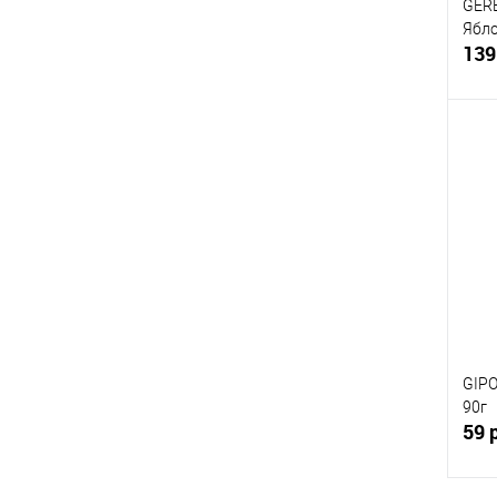
GER
Ябло
139
К
клик
В
GIPO
90г
59 