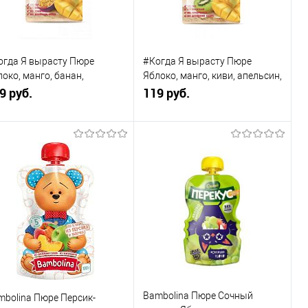
огда Я вырасту Пюре
#Когда Я вырасту Пюре
око, манго, банан,
Яблоко, манго, киви, апельсин,
акуйя, с 8 мес. 180 г
9 руб.
с 8 мес. 180 г
119 руб.
В корзину
В корзину
Купить в 1
К
Купить в 1
К
к
сравнению
клик
сравнению
В избранное
В наличии
В избранное
В наличии
Bambolina Пюре Сочный
mbolina Пюре Персик-