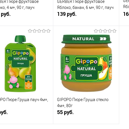
GE
BER Пюре фруктовое
GERBER Пюре фруктовое
Ябл
ко, 4 м+, 90 г, пауч
Яблоко, банан, 6 м+, 90 г, пауч
 руб.
139 руб.
сте
16
В корзину
В корзину
упить в 1
К
Купить в 1
К
сравнению
клик
сравнению
кли
 избранное
В наличии
В избранное
В наличии
PO Пюре Груша пауч 4м+,
GIPOPO Пюре Груша стекло
4м+, 80г
руб.
55 руб.