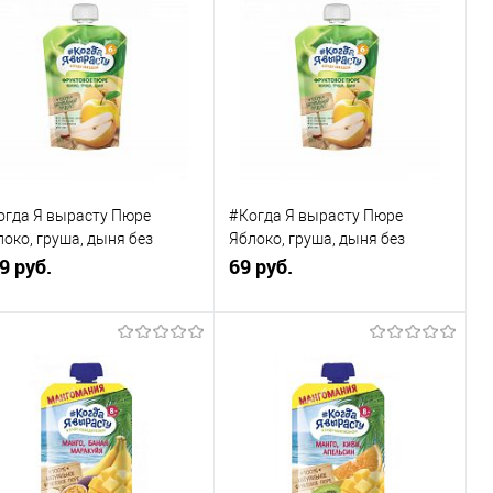
огда Я вырасту Пюре
#Когда Я вырасту Пюре
око, груша, дыня без
Яблоко, груша, дыня без
ара, с 6 мес., 220 г
9 руб.
сахара, с 6 мес., 90 г
69 руб.
В корзину
В корзину
Купить в 1
К
Купить в 1
К
к
сравнению
клик
сравнению
В избранное
В наличии
В избранное
В наличии