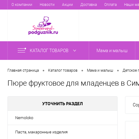
О компании
Новости
Акции
Доставка
Оплата
Наши ма
КАТАЛОГ ТОВАРОВ
Мама и малыш
•
•
•
Главная страница
Каталог товаров
Мама и малыш
Детское 
Пюре фруктовое для младенцев в Си
УТОЧНИТЬ РАЗДЕЛ
Со
Nemoloko
Паста, макаронные изделия