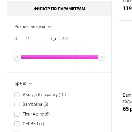
Ябло
с 7 м
119
ФИЛЬТР ПО ПАРАМЕТРАМ
Розничная цена
От
До
К
клик
В
Бренд
#Когда Я вырасту
(10)
Bamb
голу
Bambolina
(5)
100г
65 
Fleur Alpine
(6)
GERBER
(7)