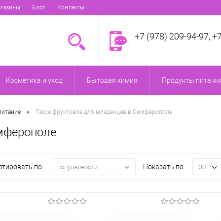
газины
Блог
Контакты
+7 (978) 209-94-97, +
Косметика и уход
Бытовая химия
Продукты питания
•
питание
Пюре фруктовое для младенцев в Симферополе
мферополе
ртировать по:
Показать по:
популярности
30