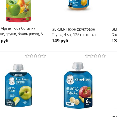
 избранное
В наличии
В избранное
В наличии
r Alpine пюре Органик
GERBER Пюре фруктовое
GE
ко, груша, банан (пауч), 6
Груша, 4 м+, 125 г, в стекле
Спе
 120 г.
 руб.
149 руб.
13
В корзину
В корзину
упить в 1
К
Купить в 1
К
сравнению
клик
сравнению
кли
 избранное
В наличии
В избранное
В наличии