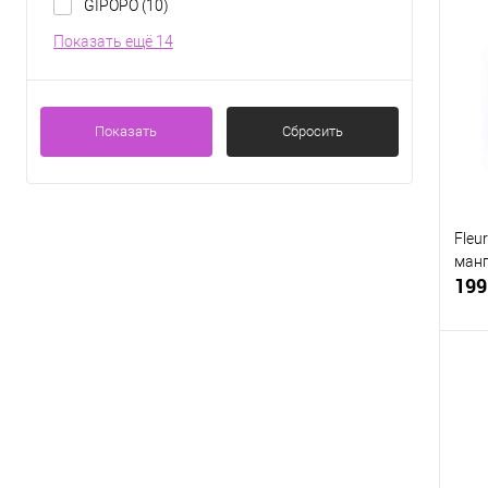
GIPOPO
(10)
Показать ещё 14
К
клик
В
Показать
Сбросить
Fleu
манго
199
К
клик