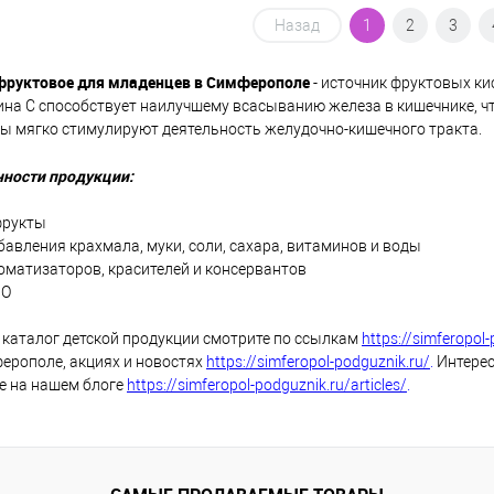
В корзину
В корзину
Назад
1
2
3
фруктовое для младенцев в Симферополе
упить в 1
К
Купить в 1
К
- источник фруктовых кис
сравнению
клик
сравнению
на С способствует наилучшему всасыванию железа в кишечнике, ч
ы мягко стимулируют деятельность желудочно-кишечного тракта.
 избранное
В наличии
В избранное
В наличии
нности продукции:
фрукты
бавления крахмала, муки, соли, сахара, витаминов и воды
оматизаторов, красителей и консервантов
МО
каталог детской продукции смотрите по ссылкам
https://simferopol
ерополе, акциях и новостях
https://simferopol-podguznik.ru/
.
Интерес
е на нашем блоге
https://simferopol-podguznik.ru/articles/
.