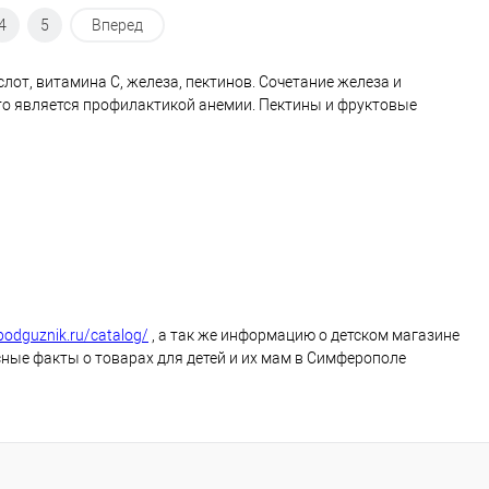
4
5
Вперед
лот, витамина С, железа, пектинов. Сочетание железа и
то является профилактикой анемии. Пектины и фруктовые
-podguznik.ru/catalog/
, а так же информацию о детском магазине
ные факты о товарах для детей и их мам в Симферополе