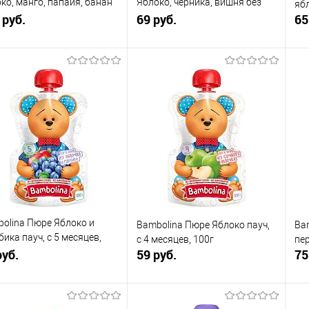
ко, манго, папайя, банан
Яблоко, черника, вишня без
ябл
ес., 220 г
 руб.
сахара с 5 мес., 90 г
69 руб.
65
В корзину
В корзину
упить в 1
К
Купить в 1
К
сравнению
клик
сравнению
кли
 избранное
В наличии
В избранное
В наличии
olina Пюре Яблоко и
Bambolina Пюре Яблоко пауч,
Ba
бика пауч, с 5 месяцев,
с 4 месяцев, 100г
пер
руб.
59 руб.
75