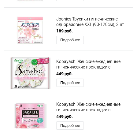
Joonies Трусики гигиенические
одноразовые ХХL (90-120см), 3шт
189 руб.
Подробнее
Kobayashi Женские ежедневные
гигиенические прокладки с
ароматом белых цветов, 72 шт
449 руб.
Подробнее
Kobayashi Женские ежедневные
гигиенические прокладки с
природным льном, 72 шт
449 руб.
Подробнее