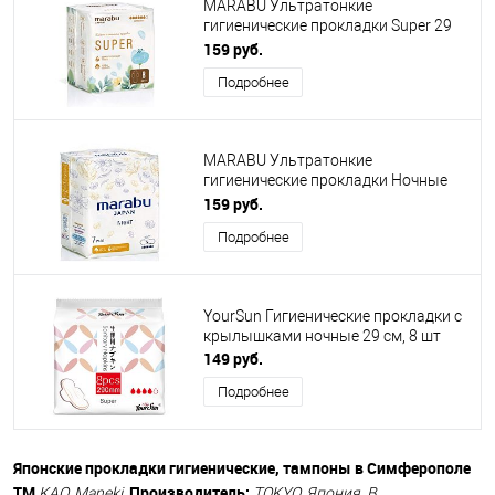
MARABU Ультратонкие
гигиенические прокладки Super 29
см, 8 шт
159 руб.
Подробнее
MARABU Ультратонкие
гигиенические прокладки Ночные
32 см, 7 шт
159 руб.
Подробнее
YourSun Гигиенические прокладки с
крылышками ночные 29 см, 8 шт
149 руб.
Подробнее
Японские прокладки гигиенические, тампоны в Симферополе
ТМ
Производитель:
KAO, Maneki.
TOKYO, Япония. В