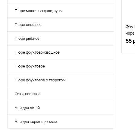
Пюре мясо-овощное, супы
Пюре овощное
Фрут
чере
Пюре рыбное
130г
55 
Пюре фруктово-овощное
Пюре фруктовое
Пюре фруктовое с творогом
К
клик
Соки, напитки
В
Чаи для детей
Чаи для кормящих мам