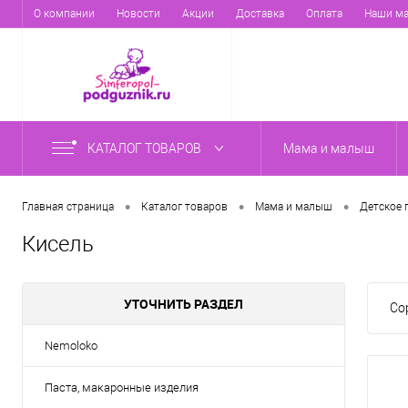
О компании
Новости
Акции
Доставка
Оплата
Наши ма
КАТАЛОГ ТОВАРОВ
Мама и малыш
•
•
•
Главная страница
Каталог товаров
Мама и малыш
Детское 
Кисель
УТОЧНИТЬ РАЗДЕЛ
Со
Nemoloko
Паста, макаронные изделия