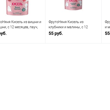
оНяня Кисель из вишни и
ФрутоНяня Кисель из
Фр
шни, с 12 месяцев, пауч,
клубники и малины, с 12
и м
р
руб.
месяцев, пауч, 130гр
55 руб.
пау
55
В корзину
В корзину
упить в 1
Сравнение
Купить в 1
Сравнение
клик
кли
 избранное
В наличии
В избранное
В наличии