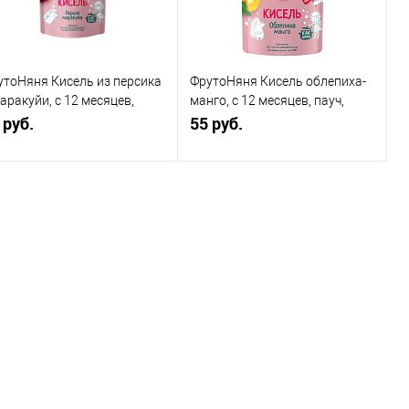
утоНяня Кисель из персика
ФрутоНяня Кисель облепиха-
аракуйи, с 12 месяцев,
манго, с 12 месяцев, пауч,
ч, 130гр
 руб.
130гр
55 руб.
В корзину
В корзину
Купить в 1
Сравнение
Купить в 1
Сравнение
к
клик
В избранное
В наличии
В избранное
В наличии