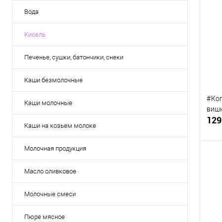
Вода
Кисель
Печенье, сушки, батончики, снеки
Каши безмолочные
#Ког
Каши молочные
вишн
129
Каши на козьем молоке
Молочная продукция
Масло оливковое
К
Молочные смеси
клик
В
Пюре мясное