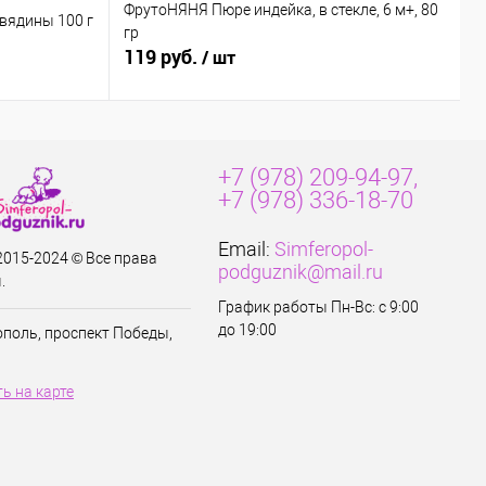
ФрутоНЯНЯ Пюре индейка, в стекле, 6 м+, 80
Б
вядины 100 г
гр
м
119 руб.
8
/ шт
+7 (978) 209-94-97,
+7 (978) 336-18-70
Email:
Simferopol-
 2015-2024 © Все права
podguznik@mail.ru
.
График работы Пн-Вс: с 9:00
до 19:00
ополь, проспект Победы,
ь на карте