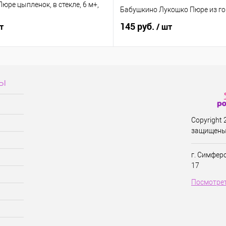
ре цыпленок, в стекле, 6 м+,
Бабушкино Лукошко Пюре из го
145 руб.
т
/ шт
сы
Copyright
защищены
г. Симфер
17
Посмотрет