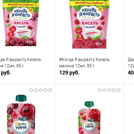
да Я вырасту Кисель
#Когда Я вырасту Кисель
Да
я 12м+, 85 г
малина 12м+, 85 г
12
 руб.
129 руб.
40
В корзину
В корзину
упить в 1
Сравнение
Купить в 1
Сравнение
клик
кли
 избранное
В наличии
В избранное
В наличии