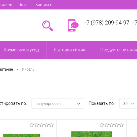
газины
Блог
Контакты
+7 (978) 209-94-97, +
Косметика и уход
Бытовая химия
Продукты питания
•
питание
Кисель
ртировать по:
Показать по:
популярности
30