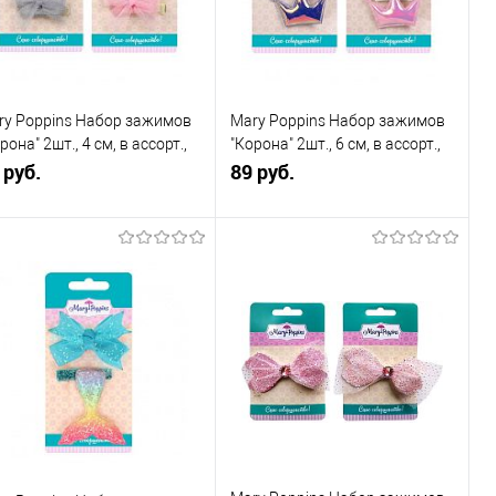
В избранное
В наличии
В избранное
В наличии
ry Poppins Набор зажимов
Mary Poppins Набор зажимов
рона" 2шт., 4 см, в ассорт.,
"Корона" 2шт., 6 см, в ассорт.,
т
 руб.
1шт
89 руб.
В корзину
В корзину
Купить в 1
К
Купить в 1
К
к
сравнению
клик
сравнению
В избранное
В наличии
В избранное
В наличии