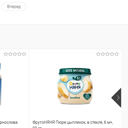
Вперед
ернослива
ФрутоНЯНЯ Пюре цыпленок, в стекле, 6 м+,
Б