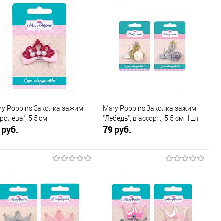
В корзину
В корзину
Купить в 1
К
Купить в 1
К
к
сравнению
клик
сравнению
В избранное
В наличии
В избранное
В наличии
ry Poppins Заколка зажим
Mary Poppins Заколка зажим
ролева", 5.5 см
"Лебедь", в ассорт., 5.5 см, 1шт
 руб.
79 руб.
В корзину
В корзину
Купить в 1
К
Купить в 1
К
к
сравнению
клик
сравнению