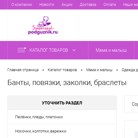
О компании
Новости
Акции
Доставка
Оплата
Наши ма
КАТАЛОГ ТОВАРОВ
Мама и малыш
•
•
•
Главная страница
Каталог товаров
Мама и малыш
Одежда 
Банты, повязки, заколки, браслеты
УТОЧНИТЬ РАЗДЕЛ
Со
Пелёнки, пледы, платочки
Носочки, колготки, варежки