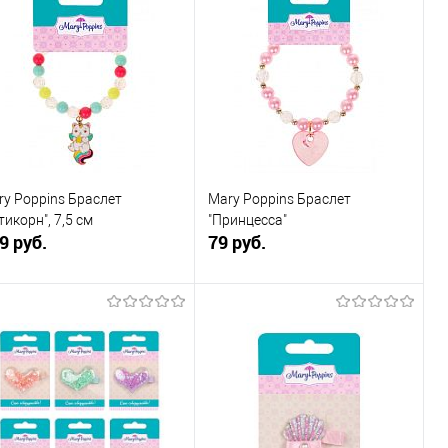
ry Poppins Браслет
Mary Poppins Браслет
тикорн", 7,5 см
"Принцесса"
9 руб.
79 руб.
В корзину
В корзину
Купить в 1
К
Купить в 1
К
к
сравнению
клик
сравнению
В избранное
В наличии
В избранное
В наличии