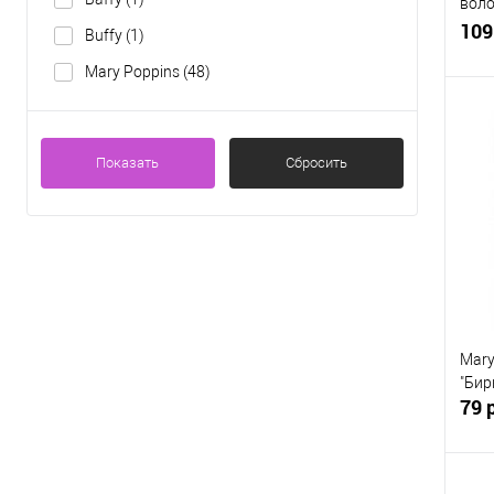
воло
цвет
109
Buffy
(1)
Mary Poppins
(48)
Показать
Сбросить
К
клик
В
Mary
"Бир
79 