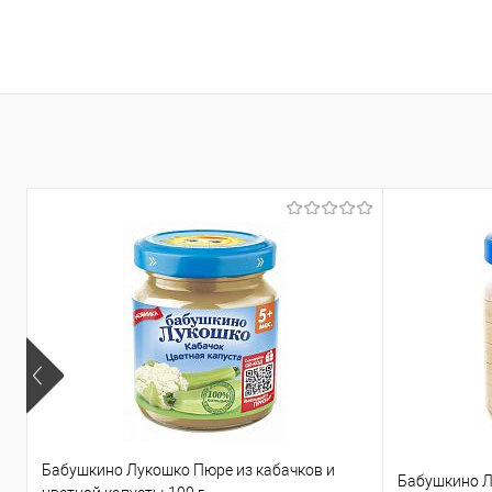
К
клик
В
Бабушкино Лукошко Пюре из кабачков и
Бабушкино Л