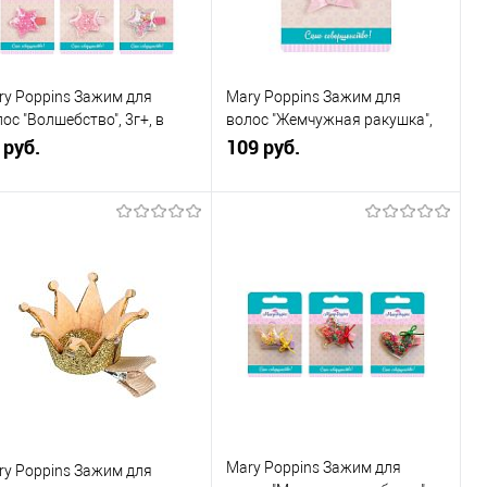
ry Poppins Зажим для
Mary Poppins Зажим для
ос "Волшебство", 3г+, в
волос "Жемчужная ракушка",
сортименте, 1шт
 руб.
3г+
109 руб.
В корзину
В корзину
Купить в 1
К
Купить в 1
К
к
сравнению
клик
сравнению
В избранное
В наличии
В избранное
В наличии
Mary Poppins Зажим для
ry Poppins Зажим для