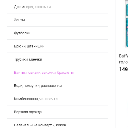
Джемперы, кофточки
Зонты
Футболки
Брюки, штанишки
Baff
Трусики, маечки
голо
розо
149
Банты, повязки, заколки, браслеты
Боди, ползунки, распашонки
Комбинезоны, человечки
К
Верхняя одежда
клик
В
Пеленальные конверты, кокон