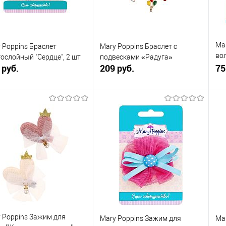
Ma
 Poppins Браслет
Mary Poppins Браслет с
вол
ослойный "Сердце", 2 шт
подвесками «Радуга»
 руб.
209 руб.
ас
75
В корзину
В корзину
упить в 1
К
Купить в 1
К
сравнению
клик
сравнению
кли
 избранное
В наличии
В избранное
В наличии
 Poppins Зажим для
Mary Poppins Зажим для
Ma