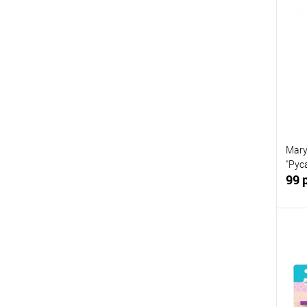
К
клик
В
Mary
"Рус
99 
К
клик