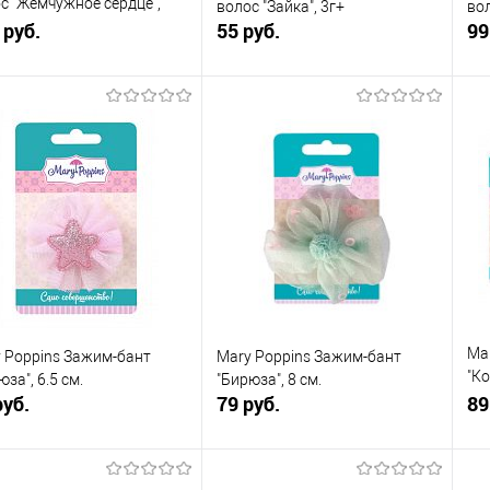
с "Жемчужное сердце",
волос "Зайка", 3г+
во
а в ассорт., 1 шт
 руб.
55 руб.
99
В корзину
В корзину
упить в 1
К
Купить в 1
К
сравнению
клик
сравнению
кли
 избранное
В наличии
В избранное
В наличии
Ma
 Poppins Зажим-бант
Mary Poppins Зажим-бант
"Ко
юза", 6.5 см.
"Бирюза", 8 см.
руб.
79 руб.
1ш
89