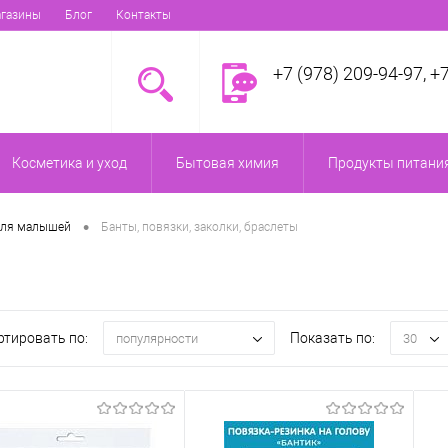
газины
Блог
Контакты
+7 (978) 209-94-97, +
Косметика и уход
Бытовая химия
Продукты питания
•
для малышей
Банты, повязки, заколки, браслеты
ртировать по:
Показать по:
популярности
30