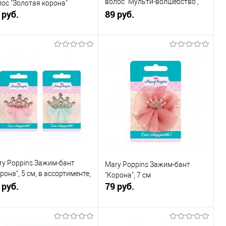
волос "Мульти-волшебство",
лос "Золотая корона"
 руб.
3г+, в ассортименте, 1шт
89 руб.
В корзину
В корзину
Купить в 1
К
Купить в 1
К
к
сравнению
клик
сравнению
В избранное
В наличии
В избранное
В наличии
ry Poppins Зажим-бант
Mary Poppins Зажим-бант
рона", 5 см, в ассортименте,
"Корона", 7 см
т
 руб.
79 руб.