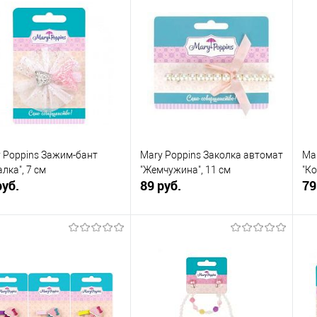
В корзину
В корзину
упить в 1
К
Купить в 1
К
сравнению
клик
сравнению
кли
 избранное
В наличии
В избранное
В наличии
 Poppins Зажим-бант
Mary Poppins Заколка автомат
Ma
алка", 7 см
"Жемчужина", 11 см
"Ко
руб.
89 руб.
79
В корзину
В корзину
упить в 1
К
Купить в 1
К
сравнению
клик
сравнению
кли