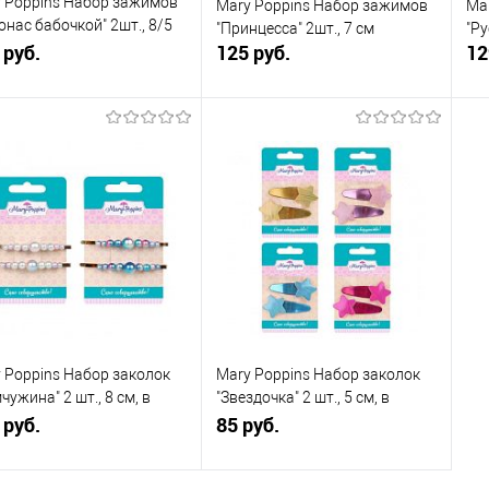
 Poppins Набор зажимов
Mary Poppins Набор зажимов
Ma
онас бабочкой" 2шт., 8/5
"Принцесса" 2шт., 7 см
"Ру
в ассорт., 1шт
 руб.
125 руб.
12
В корзину
В корзину
упить в 1
К
Купить в 1
К
сравнению
клик
сравнению
кли
 избранное
В наличии
В избранное
В наличии
 Poppins Набор заколок
Mary Poppins Набор заколок
чужина" 2 шт., 8 см, в
"Звездочка" 2 шт., 5 см, в
рт., 1 шт
 руб.
ассорт., 1 шт
85 руб.