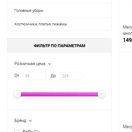
Головные уборы
Костюмчики, платья, пижамы
Mary
мног
149
ФИЛЬТР ПО ПАРАМЕТРАМ
Розничная цена
От
До
К
клик
В
Бренд
Mary
Baffy
(1)