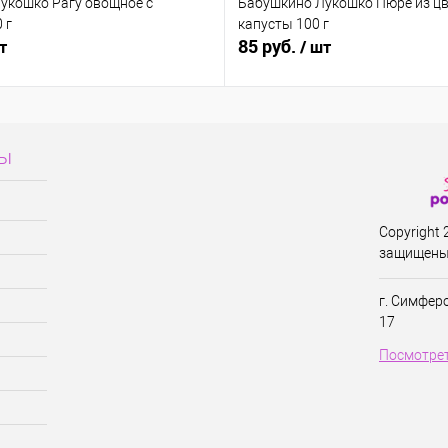
укошко Рагу овощное с
Бабушкино Лукошко Пюре из ц
 г
капусты 100 г
85 руб.
т
/ шт
сы
Copyright
защищены
г. Симфер
17
Посмотрет