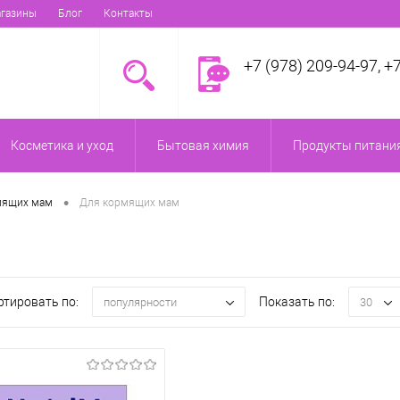
газины
Блог
Контакты
+7 (978) 209-94-97, +
Косметика и уход
Бытовая химия
Продукты питания
•
мящих мам
Для кормящих мам
ртировать по:
Показать по:
популярности
30