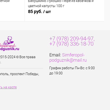
ветной
Бабушкино Лукошко Пюре из кабачков и
Y
цветной капусты 100 г
85 руб.
2
/ шт
+7 (978) 209-94-97,
+7 (978) 336-18-70
Email:
Simferopol-
 2015-2024 © Все права
podguznik@mail.ru
.
График работы Пн-Вс: с 9:00
до 19:00
ополь, проспект Победы,
ь на карте