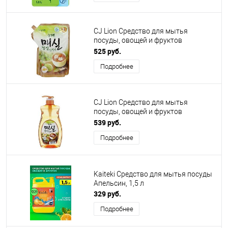
CJ Lion Средство для мытья
посуды, овощей и фруктов
Chamgreen Японский абрикос, мягк
525 руб.
уп, 960 мл
Подробнее
CJ Lion Средство для мытья
посуды, овощей и фруктов
Chamgreen Японский
539 руб.
абрикос,флакон-дозатор,960мл.
Подробнее
Kaiteki Средство для мытья посуды
Апельсин, 1,5 л
329 руб.
Подробнее