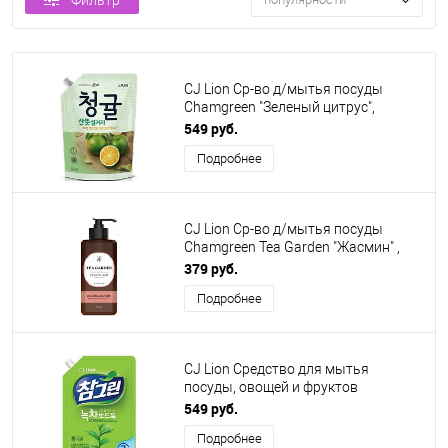
Фильтр
CJ Lion Ср-во д/мытья посуды
Chamgreen "Зеленый цитрус",
мягкая упаковка, 970 мл
549 руб.
Подробнее
CJ Lion Ср-во д/мытья посуды
Chamgreen Tea Garden "Жасмин" ,
флакон, 500мл
379 руб.
Подробнее
CJ Lion Средство для мытья
посуды, овощей и фруктов
Chamgreen Зеленый чай, мягкая
549 руб.
упаковка, 1200 мл
Подробнее