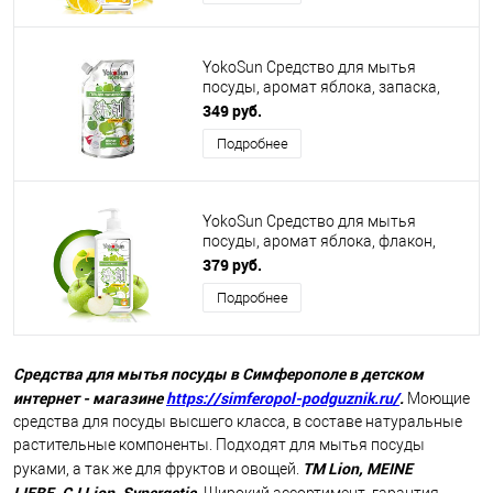
YokoSun Средство для мытья
посуды, аромат яблока, запаска,
850 мл
349 руб.
Подробнее
YokoSun Средство для мытья
посуды, аромат яблока, флакон,
1000мл
379 руб.
Подробнее
Средства для мытья посуды в Симферополе в детском
интернет - магазине
https://simferopol-podguznik.ru/
.
Моющие
средства для посуды высшего класса, в составе натуральные
растительные компоненты. Подходят для мытья посуды
ТМ Lion, MEINE
руками, а так же для фруктов и овощей.
LIEBE, CJ Lion, Synergetic.