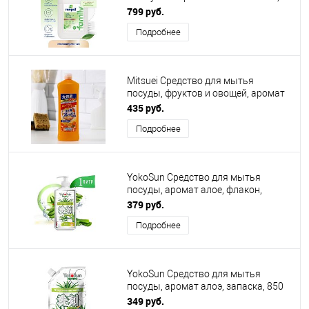
канистра, 5 л
799 руб.
Подробнее
Mitsuei Средство для мытья
посуды, фруктов и овощей, аромат
апельсина, бутылка-дозатор, 800мл
435 руб.
Подробнее
YokoSun Средство для мытья
посуды, аромат алое, флакон,
1000мл
379 руб.
Подробнее
YokoSun Средство для мытья
посуды, аромат алоэ, запаска, 850
мл
349 руб.