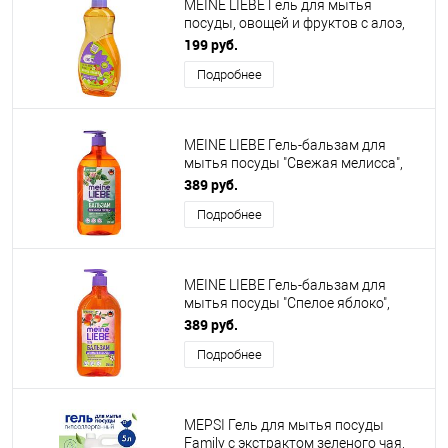
MEINE LIEBE Гель для мытья
посуды, овощей и фруктов с алоэ,
485 мл
199 руб.
Подробнее
MEINE LIEBE Гель-бальзам для
мытья посуды "Свежая мелисса",
концентрат, 750 мл.
389 руб.
Подробнее
MEINE LIEBE Гель-бальзам для
мытья посуды "Спелое яблоко",
концентрат, 750 мл.
389 руб.
Подробнее
MEPSI Гель для мытья посуды
Family с экстрактом зеленого чая,