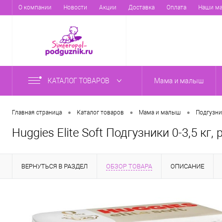
О компании
Новости
Акции
Доставка
Оплата
Наши ма
КАТАЛОГ ТОВАРОВ
Мама и малыш
•
•
•
Главная страница
Каталог товаров
Мама и малыш
Подгузни
Huggies Elite Soft Подгузники 0-3,5 кг, 
ВЕРНУТЬСЯ В РАЗДЕЛ
ОБЗОР ТОВАРА
ОПИСАНИЕ