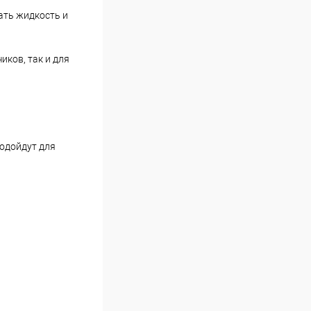
ать жидкость и
ков, так и для
подойдут для