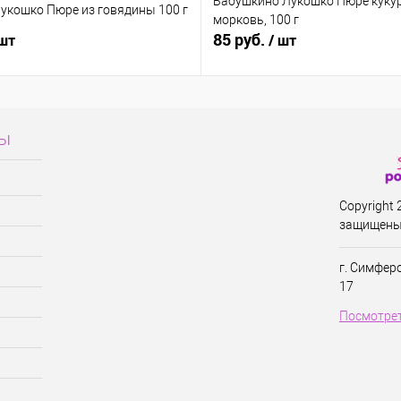
Бабушкино Лукошко Пюре кукур
укошко Пюре из говядины 100 г
морковь, 100 г
85 руб.
 шт
/ шт
сы
Copyright
защищены
г. Симфер
17
Посмотрет