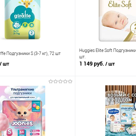
Huggies Elite Soft Подгузники
fe Подгузники S (3-7 кг), 72 шт
шт.
1 149 руб.
/ шт
/ шт
В корзину
В корз
 клик
Сравнение
Купить в 1 клик
е
В наличии
В избранное