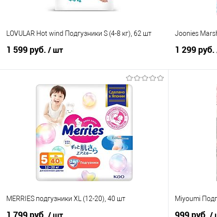
LOVULAR Hot wind Подгузники S (4-8 кг), 62 шт
Joonies Mars
1 599 руб.
1 299 руб.
/ шт
В корзину
Купить в 1 клик
Сравнение
Купить в 1
В избранное
В наличии
В избранно
MERRIES подгузники XL (12-20), 40 шт
Miyoumi Подгу
1 799 руб.
999 руб.
/ шт
/