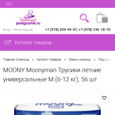
+7 (978) 209-94-97, +7 (978) 336-18-70
Вход
Регистрация
Каталог товаров
•
•
•
Главная страница
Каталог товаров
Мама и малыш
Подгузники
MOONY Moonyman Трусики летние
универсальные M (6-12 кг), 56 шт