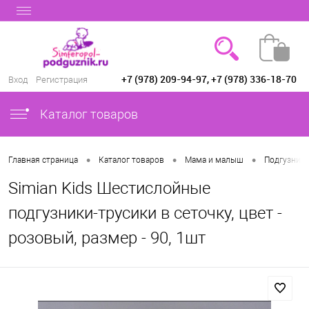
+7 (978) 209-94-97, +7 (978) 336-18-70
Вход
Регистрация
Каталог товаров
•
•
•
Главная страница
Каталог товаров
Мама и малыш
Подгузники
Simian Kids Шестислойные
подгузники-трусики в сеточку, цвет -
розовый, размер - 90, 1шт