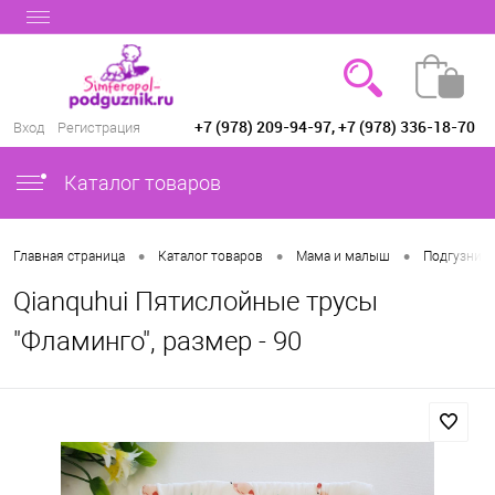
+7 (978) 209-94-97, +7 (978) 336-18-70
Вход
Регистрация
Каталог товаров
•
•
•
Главная страница
Каталог товаров
Мама и малыш
Подгузники
Qianquhui Пятислойные трусы
"Фламинго", размер - 90