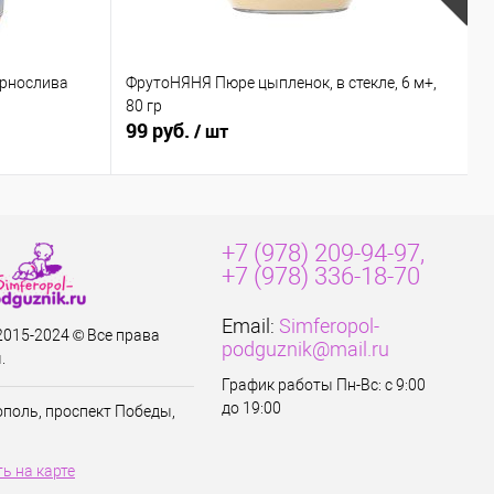
ернослива
ФрутоНЯНЯ Пюре цыпленок, в стекле, 6 м+,
Б
80 гр
к
99 руб.
8
/ шт
+7 (978) 209-94-97,
+7 (978) 336-18-70
Email:
Simferopol-
 2015-2024 © Все права
podguznik@mail.ru
.
График работы Пн-Вс: с 9:00
до 19:00
ополь, проспект Победы,
ь на карте