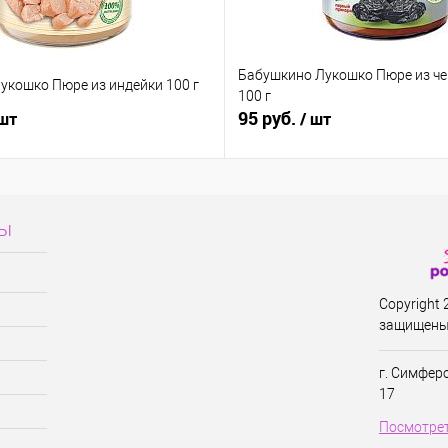
Бабушкино Лукошко Пюре из ч
укошко Пюре из индейки 100 г
100 г
95 руб.
 шт
/ шт
сы
Copyright
защищены
г. Симфер
17
Посмотрет