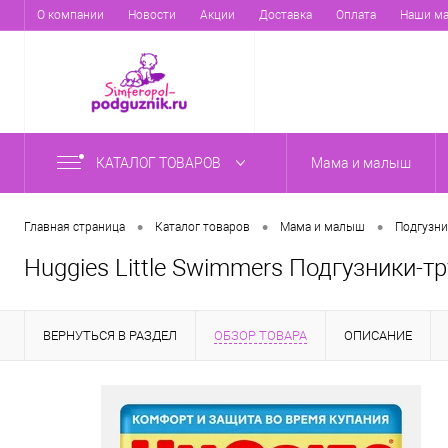
О компании
Новости
Акции
Доставка
Оплата
Наши ма
КАТАЛОГ ТОВАРОВ
Мама и малыш
•
•
•
Главная страница
Каталог товаров
Мама и малыш
Подгузни
Huggies Little Swimmers Подгузники-тр
ВЕРНУТЬСЯ В РАЗДЕЛ
ОБЗОР ТОВАРА
ОПИСАНИЕ