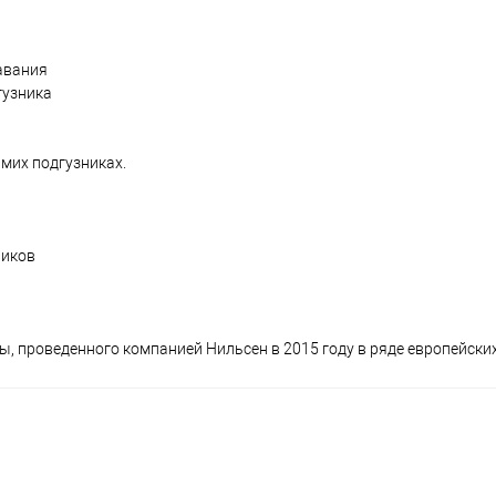
авания
гузника
амих подгузниках.
ников
ы, проведенного компанией Нильсен в 2015 году в ряде европейски