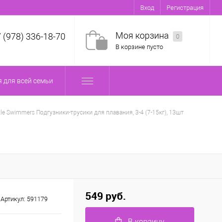
Вход
Регистрация
Моя корзина
7 (978) 336-18-70
0
В корзине пусто
 для всей семьи
ttle Swimmers Подгузники-трусики для плавания, 3-4 (7-15кг), 13шт
549 руб.
Артикул:
591179
В корзину