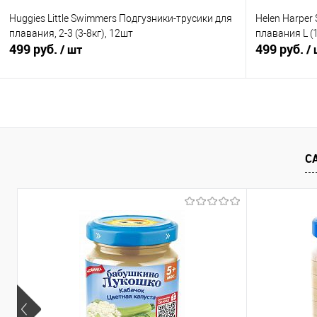
Huggies Little Swimmers Подгузники-трусики для
Helen Harper
плавания, 2-3 (3-8кг), 12шт
плавания L (1
499 руб.
499 руб.
/ шт
/
В корзину
Купить в 1 клик
Сравнение
Купить в 1
С
В избранное
В наличии
В избранно