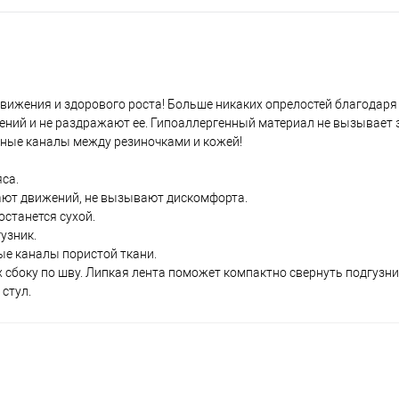
вижения и здорового роста! Больше никаких опрелостей благодаря
ний и не раздражают ее. Гипоаллергенный материал не вызывает з
шные каналы между резиночками и кожей!
са.
вают движений, не вызывают дискомфорта.
останется сухой.
узник.
ые каналы пористой ткани.
их сбоку по шву. Липкая лента поможет компактно свернуть подгузни
стул.