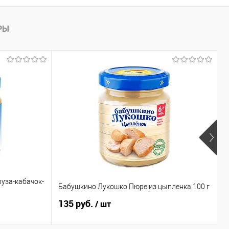
РЫ
уза-кабачок-
Б
Бабушкино Лукошко Пюре из цыпленка 100 г
и
135 руб.
9
/ шт