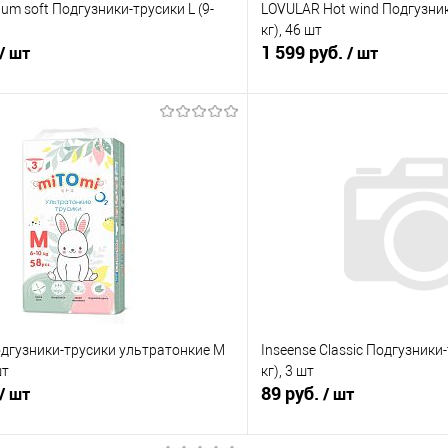
um soft Подгузники-трусики L (9-
LOVULAR Hot wind Подгузник
кг), 46 шт
1 599 руб.
/ шт
/ шт
В корзину
В корз
 клик
Сравнение
Купить в 1 клик
е
В наличии
В избранное
одгузники-трусики ультратонкие M
Inseense Classic Подгузники-
шт
кг), 3 шт
89 руб.
/ шт
/ шт