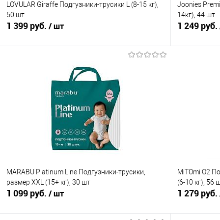
LOVULAR Giraffe Подгузники-трусики L (8-15 кг),
Joonies Premi
50 шт
14кг), 44 шт
1 399 руб.
1 249 руб.
/ шт
В корзину
Купить в 1 клик
Сравнение
Купить в 1
В избранное
В наличии
В избранно
MARABU Platinum Line Подгузники-трусики,
MiTOmi О2 П
размер XXL (15+ кг), 30 шт
(6-10 кг), 56 
1 099 руб.
1 279 руб.
/ шт