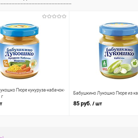
е
В наличии
укошко Пюре кукуруза-кабачок-
Бабушкино Лукошко Пюре из ка
 г
85 руб.
т
/ шт
сы