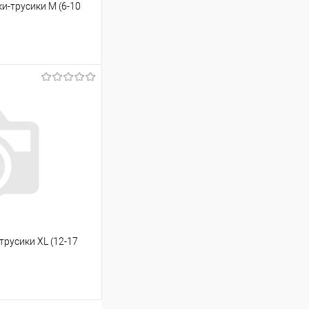
и-трусики M (6-10
ину
Сравнение
В наличии
трусики XL (12-17