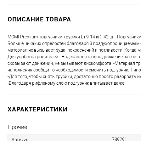
ОПИСАНИЕ ТОВАРА
MOMI Premium подгузники-трусики L ( 9-14 кг), 42 шт. Подгузн
Больше никаких опрелостей благодаря 3 воздухопроницаемым 
материал не вызывает зуда, покраснений и потливости. Когда 
Для удобства родителей: -Надеваются в одно движение за счет 
сковывают движений, не вызывают дискомфорта. -Материал трус
наполнения сообщит о необходимости сменить подгузник. -Гип
-Для того, чтобы снять трусики, достаточно просто разорвать 
-Благодаря рифленому слою подгузник впитывает даже
ХАРАКТЕРИСТИКИ
Прочие
789291
Артикул