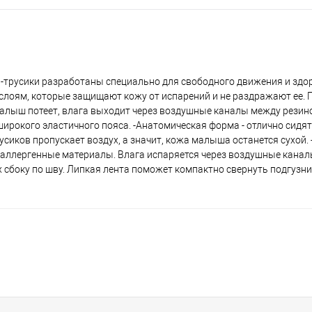
ики-трусики разработаны специально для свободного движения и здо
слоям, которые защищают кожу от испарений и не раздражают ее.
малыш потеет, влага выходит через воздушные каналы между резин
широкого эластичного пояса. -Анатомическая форма - отлично сидят,
иков пропускает воздух, а значит, кожа малыша останется сухой.
оаллергенные материалы. Влага испаряется через воздушные канал
их сбоку по шву. Липкая лента поможет компактно свернуть подгузни