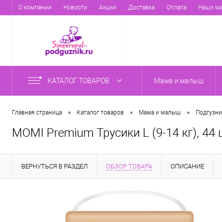
О компании
Новости
Акции
Доставка
Оплата
Наши ма
КАТАЛОГ ТОВАРОВ
Мама и малыш
•
•
•
Главная страница
Каталог товаров
Мама и малыш
Подгузни
MOMI Premium Трусики L (9-14 кг), 44 
ВЕРНУТЬСЯ В РАЗДЕЛ
ОБЗОР ТОВАРА
ОПИСАНИЕ