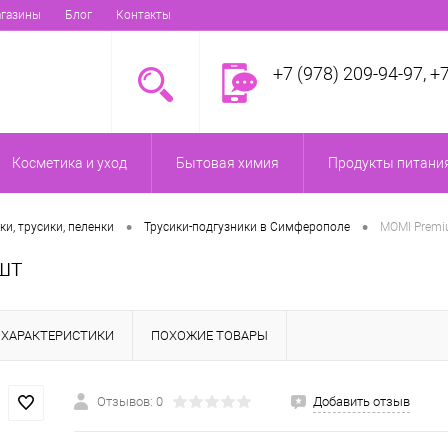
газины
Блог
Контакты
+7 (978) 209-94-97, +
Косметика и уход
Бытовая химия
Продукты питания
•
•
ки, трусики, пеленки
Трусики-подгузники в Симферополе
MOMI Premiu
шт
ХАРАКТЕРИСТИКИ
ПОХОЖИЕ ТОВАРЫ
Отзывов: 0
Добавить отзыв