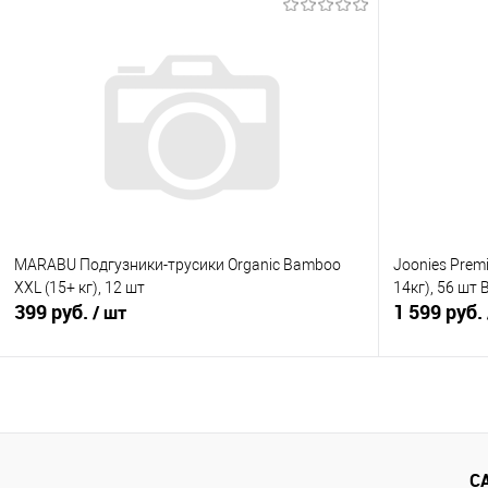
В корзину
Купить в 1 клик
Сравнение
Купить в 1
В избранное
В наличии
В избранно
MARABU Подгузники-трусики Organic Bamboo
Joonies Premi
XXL (15+ кг), 12 шт
14кг), 56 шт
399 руб.
1 599 руб.
/ шт
В корзину
Купить в 1 клик
Сравнение
Купить в 1
С