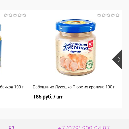
Б
бачков 100 г
Бабушкино Лукошко Пюре из кролика 100 г
г
185 руб.
1
/ шт
+7 (978) 209-94-97,