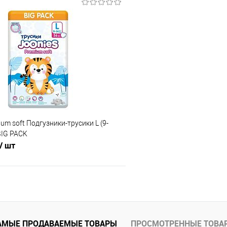
В корзину
В корз
 клик
Сравнение
Купить в 1 клик
е
В наличии
В избранное
um soft Подгузники-трусики L (9-
 BIG PACK
/ шт
В корзину
 клик
Сравнение
АМЫЕ ПРОДАВАЕМЫЕ ТОВАРЫ
ПРОСМОТРЕННЫЕ ТОВА