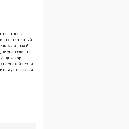
рового роста!
 Гипоаллергенный
очками и кожей!
 не сползают, не
 -Индикатор
ы пористой ткани.
к для утилизации.