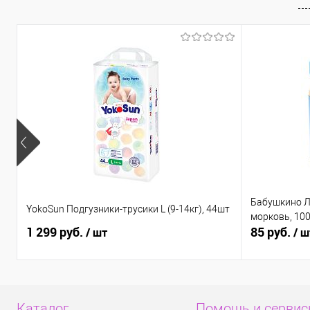
В избранное
В наличии
В избранно
Бабушкино Л
YokoSun Подгузники-трусики L (9-14кг), 44шт
морковь, 100
1 299 руб.
85 руб.
/ шт
/ ш
Каталог
Помощь и серви