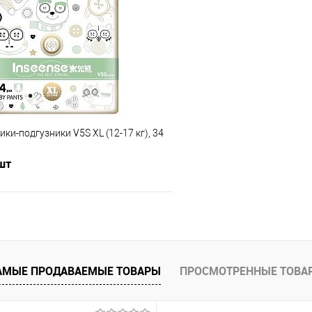
 клик
Сравнение
Купить в 1 клик
е
В наличии
В избранное
ики-подгузники V5S XL (12-17 кг), 34
 шт
В корзину
 клик
Сравнение
АМЫЕ ПРОДАВАЕМЫЕ ТОВАРЫ
ПРОСМОТРЕННЫЕ ТОВА
е
В наличии