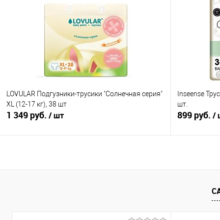
Купить в 1 клик
Сравнение
Купить в 1
В избранное
В наличии
В избранно
LOVULAR Подгузники-трусики "Солнечная серия"
Inseense Трус
XL (12-17 кг), 38 шт
шт.
1 349 руб.
899 руб.
/ шт
/
В корзину
Купить в 1 клик
Сравнение
Купить в 1
С
В избранное
В наличии
В избранно