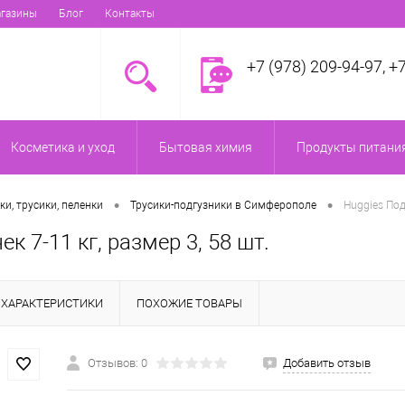
газины
Блог
Контакты
+7 (978) 209-94-97, +
Косметика и уход
Бытовая химия
Продукты питания
•
•
ки, трусики, пеленки
Трусики-подгузники в Симферополе
Huggies Под
к 7-11 кг, размер 3, 58 шт.
ХАРАКТЕРИСТИКИ
ПОХОЖИЕ ТОВАРЫ
Отзывов: 0
Добавить отзыв