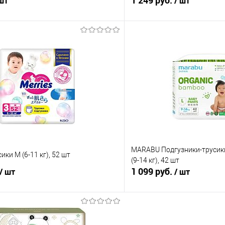
1 249 руб.
 шт
/ шт
В корзину
В корз
 клик
Сравнение
Купить в 1 клик
е
В наличии
В избранное
MARABU Подгузники-трусики
ки M (6-11 кг), 52 шт
(9-14 кг), 42 шт
1 099 руб.
/ шт
/ шт
В корзину
В корз