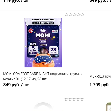
719 руб.
849 руб.
/ шт
/
В корзину
Купить в 1 клик
Сравнение
Купить в 1
В избранное
В наличии
В избранно
MOMI COMFORT CARE NIGHT подгузники-трусики
MERRIES труси
ночные XL (12-17 кг), 28 шт
849 руб.
1 799 руб.
/ шт
В корзину