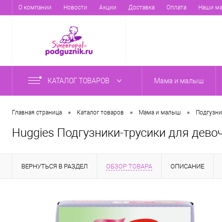
О компании
Новости
Акции
Доставка
Оплата
Наши ма
КАТАЛОГ ТОВАРОВ
Мама и малыш
•
•
•
Главная страница
Каталог товаров
Мама и малыш
Подгузни
Huggies Подгузники-трусики для девоче
ВЕРНУТЬСЯ В РАЗДЕЛ
ОБЗОР ТОВАРА
ОПИСАНИЕ