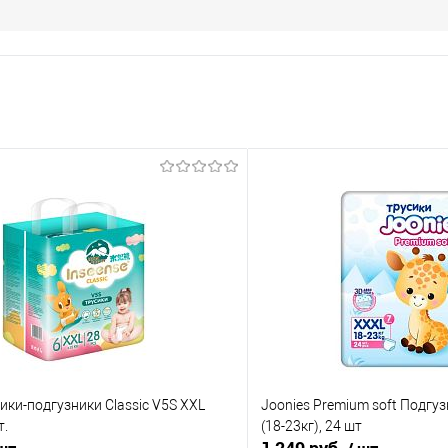
сики-подгузники Classic V5S XXL
Joonies Premium soft Подгу
т.
(18-23кг), 24 шт