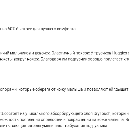
 на 50% быстрее для лучшего комфорта.
чий мальчиков и девочек. Эластичный поясок: У трусиков Huggies 
нжеты вокруг ножек. Благодаря им подгузник хорошо прилегает к т
ропорами, которые оберегают кожу малыша и позволяют ей “дышать
0% состоят из уникального абсорбирующего слоя DryTouch, который
возможность появления опрелостей и покраснений на коже малыша.
 впитывающие каналы уменьшают набухание подгузника.