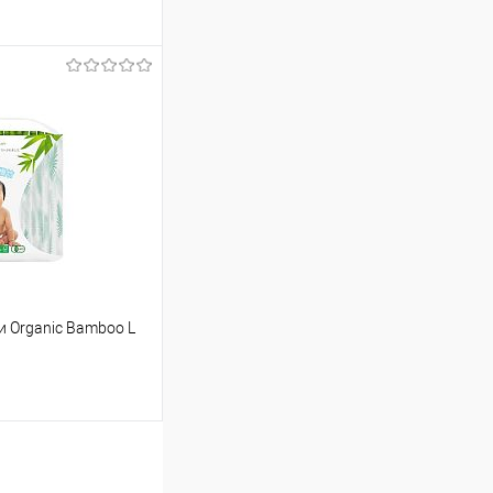
ину
Сравнение
В наличии
 Organic Bamboo L
ину