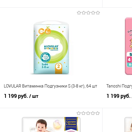
В корзину
Купить в 1 клик
Сравнение
Купить в 1
В избранное
В наличии
В избранно
LOVULAR Витаминка Подгузники S (3-8 кг), 64 шт
Tanoshi Подгу
1 199 руб.
1 199 руб.
/ шт
В корзину