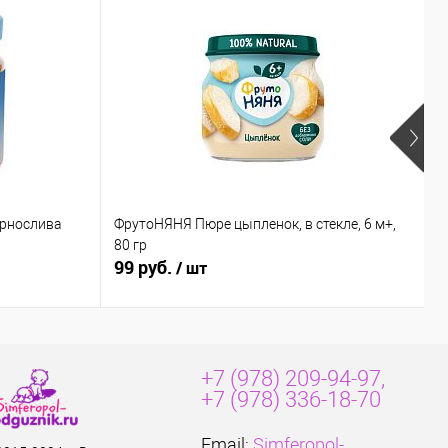
ернослива
ФрутоНЯНЯ Пюре цыпленок, в стекле, 6 м+,
Б
80 гр
к
99 руб.
8
/ шт
+7 (978) 209-94-97,
+7 (978) 336-18-70
Email:
Simferopol-