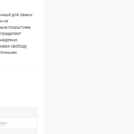
данные для самых
н из
фным покрытием
спределяет
 надежно
чивая свободу
стичными
вары