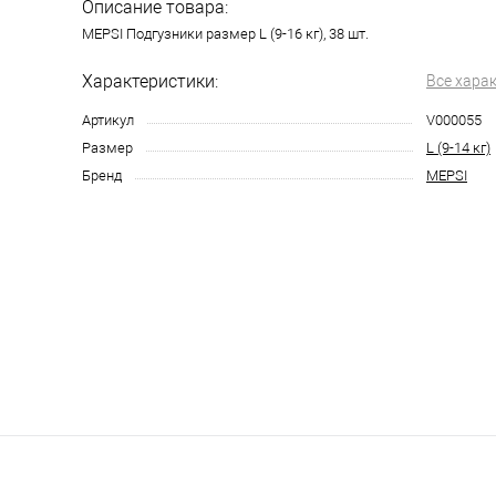
Описание товара:
MEPSI Подгузники размер L (9-16 кг), 38 шт.
Характеристики:
Все хара
Артикул
V000055
Размер
L (9-14 кг)
Бренд
MEPSI