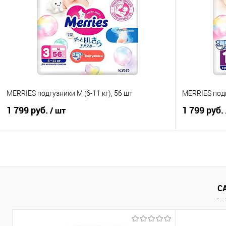
Купить в 1 клик
Сравнение
Купить в 1
В избранное
В наличии
В избранно
MERRIES подгузники M (6-11 кг), 56 шт
MERRIES подг
1 799 руб.
1 799 руб.
/ шт
В корзину
Купить в 1 клик
Сравнение
Купить в 1
С
В избранное
В наличии
В избранно