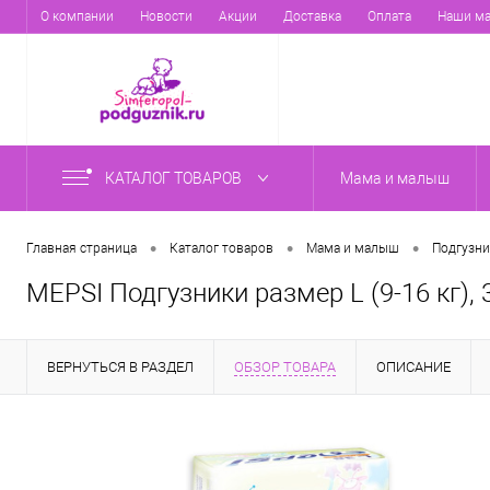
О компании
Новости
Акции
Доставка
Оплата
Наши ма
КАТАЛОГ ТОВАРОВ
Мама и малыш
•
•
•
Главная страница
Каталог товаров
Мама и малыш
Подгузни
MEPSI Подгузники размер L (9-16 кг), 
ВЕРНУТЬСЯ В РАЗДЕЛ
ОБЗОР ТОВАРА
ОПИСАНИЕ