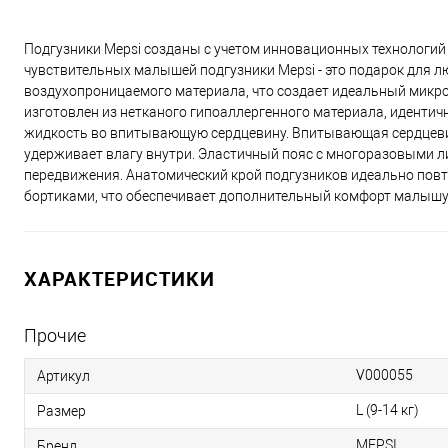
Подгузники Mepsi созданы с учетом инновационных технологий
чувствительных малышей подгузники Mepsi - это подарок для 
воздухопроницаемого материала, что создает идеальный микр
изготовлен из нетканого гипоаллергенного материала, иденти
жидкость во впитывающую сердцевину. Впитывающая сердцеви
удерживает влагу внутри. Эластичный пояс с многоразовыми л
передвижения. Анатомический крой подгузников идеально пов
бортиками, что обеспечивает дополнительный комфорт малышу.
ХАРАКТЕРИСТИКИ
Прочие
V000055
Артикул
L (9-14 кг)
Размер
MEPSI
Бренд