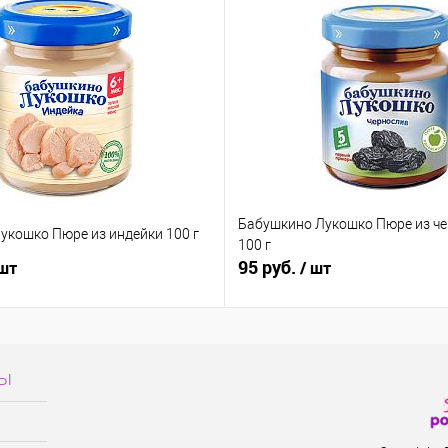
Бабушкино Лукошко Пюре из ч
укошко Пюре из индейки 100 г
100 г
95 руб.
 шт
/ шт
сы