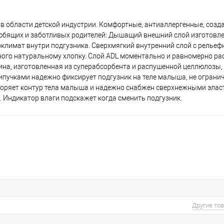
 в области детской индустрии. Комфортные, антиаллергенные, соз
любящих и заботливых родителей: Дышащий внешний слой изготовле
оклимат внутри подгузника. Сверхмягкий внутренний слой с релье
чного натуральному хлопку. Слой ADL моментально и равномерно ра
на, изготовленная из суперабсорбента и распушенной целлюлозы,
ипучками надежно фиксирует подгузник на теле малыша, не ограни
торяет контур тела малыша и надежно снабжен сверхнежными эла
 Индикатор влаги подскажет когда сменить подгузник.
Другие то