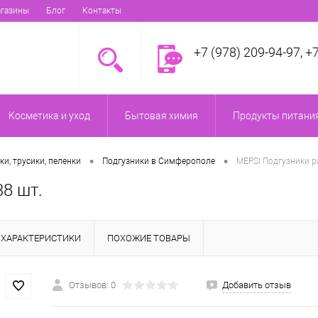
газины
Блог
Контакты
+7 (978) 209-94-97, +
Косметика и уход
Бытовая химия
Продукты питания
•
•
ки, трусики, пеленки
Подгузники в Симферополе
MEPSI Подгузники раз
38 шт.
ХАРАКТЕРИСТИКИ
ПОХОЖИЕ ТОВАРЫ
Отзывов: 0
Добавить отзыв