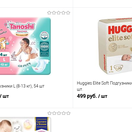
В корзину
В корз
 клик
Сравнение
Купить в 1 клик
е
В наличии
В избранное
Huggies Elite Soft Подгузники
зники L (8-13 кг), 54 шт
шт.
499 руб.
/ шт
/ шт
В корзину
В корз