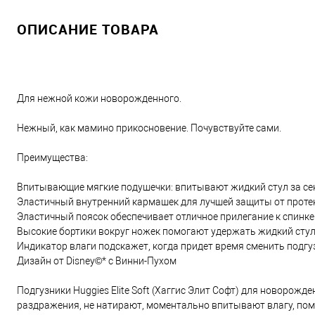
ОПИСАНИЕ ТОВАРА
Для нежной кожи новорожденного.
Нежный, как мамино прикосновение. Почувствуйте сами.
Преимущества:
Впитывающие мягкие подушечки: впитывают жидкий стул за се
Эластичный внутренний кармашек для лучшей защиты от проте
Эластичный поясок обеспечивает отличное прилегание к спин
Высокие бортики вокруг ножек помогают удержать жидкий стул
Индикатор влаги подскажет, когда придет время сменить подгу
Дизайн от Disney©* с Винни-Пухом
Подгузники Huggies Elite Soft (Хаггис Элит Софт) для новоро
раздражения, не натирают, моментально впитывают влагу, помо