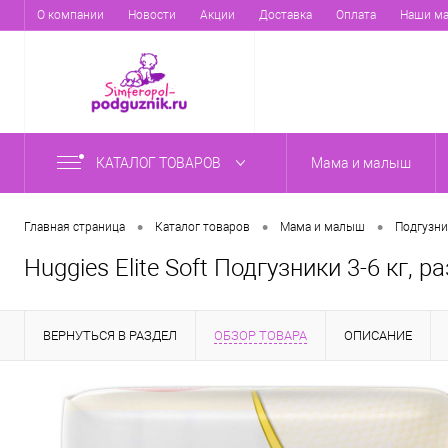
О компании
Новости
Акции
Доставка
Оплата
Наши ма
КАТАЛОГ ТОВАРОВ
Мама и малыш
•
•
•
Главная страница
Каталог товаров
Мама и малыш
Подгузни
Huggies Elite Soft Подгузники 3-6 кг, р
ВЕРНУТЬСЯ В РАЗДЕЛ
ОБЗОР ТОВАРА
ОПИСАНИЕ