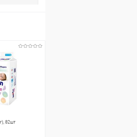
г), 82шт