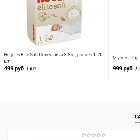
Купить в 1 клик
Сравнение
Купить в 1
В избранное
В наличии
В избранно
Huggies Elite Soft Подгузники 3-5 кг, размер 1, 20
Miyoumi Подгу
шт.
499 руб.
999 руб.
/ шт
/
В корзину
Купить в 1 клик
Сравнение
Купить в 1
С
В избранное
В наличии
В избранно