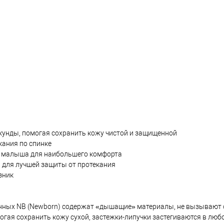
кунды, помогая сохранить кожу чистой и защищенной
кания по спинке
ке малыша для наибольшего комфорта
 для лучшей защиты от протекания
зник
жденных NB (Newborn) содержат «дышащие» материалы, не вызывают 
гая сохранить кожу сухой, застежки-липучки застегиваются в люб