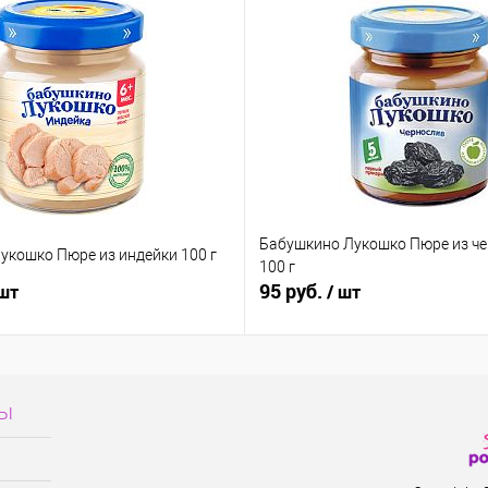
Бабушкино Лукошко Пюре из ч
укошко Пюре из индейки 100 г
100 г
95 руб.
 шт
/ шт
сы