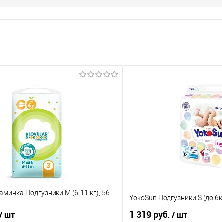
минка Подгузники M (6-11 кг), 56
YokoSun Подгузники S (до 6к
1 319 руб.
/ шт
/ шт