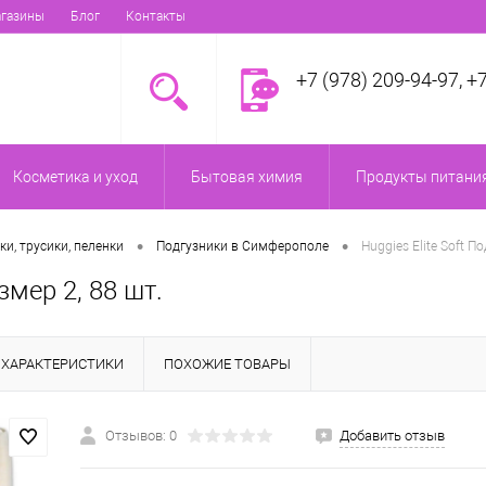
газины
Блог
Контакты
+7 (978) 209-94-97, +
Косметика и уход
Бытовая химия
Продукты питания
•
•
ки, трусики, пеленки
Подгузники в Симферополе
Huggies Elite Soft По
азмер 2, 88 шт.
ХАРАКТЕРИСТИКИ
ПОХОЖИЕ ТОВАРЫ
Отзывов: 0
Добавить отзыв