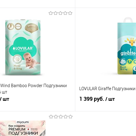
В корзину
В корз
 клик
Сравнение
Купить в 1 клик
е
В наличии
В избранное
 Wind Bamboo Powder Подгузники
LOVULAR Giraffe Подгузники X
6 шт
1 399 руб.
/ шт
/ шт
В корзину
В корз