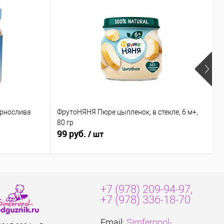
ернослива
ФрутоНЯНЯ Пюре цыпленок, в стекле, 6 м+,
Б
80 гр
к
99 руб.
8
/ шт
+7 (978) 209-94-97,
+7 (978) 336-18-70
Email:
Simferopol-