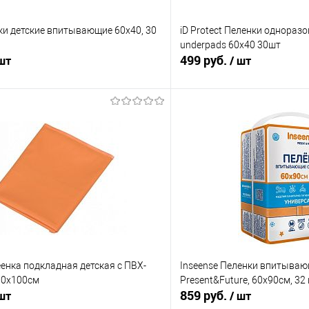
ки детские впитывающие 60х40, 30
iD Protect Пеленки одноразо
underpads 60х40 30шт
499 руб.
 шт
/ шт
В корзину
В корз
 клик
Сравнение
Купить в 1 клик
е
В наличии
В избранное
еенка подкладная детская с ПВХ-
Inseense Пеленки впитыва
70х100см
Present&Future, 60х90см, 32
859 руб.
 шт
/ шт