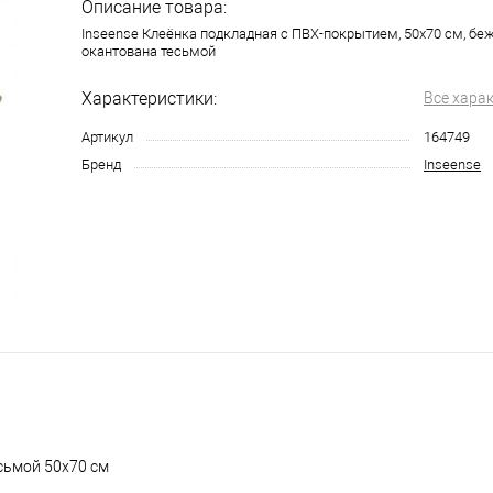
Описание товара:
Inseense Клеёнка подкладная с ПВХ-покрытием, 50x70 см, бе
окантована тесьмой
Характеристики:
Все хара
Артикул
164749
Бренд
Inseense
сьмой 50x70 см