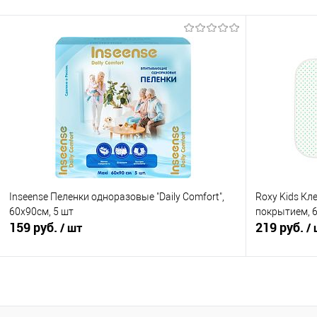
В корзину
Купить в 1 клик
Сравнение
Купить в 1
В избранное
В наличии
В избранно
Inseense Пеленки одноразовые "Daily Comfort",
Roxy Kids Кл
60х90см, 5 шт
покрытием, 
159 руб.
219 руб.
/ шт
/
В корзину