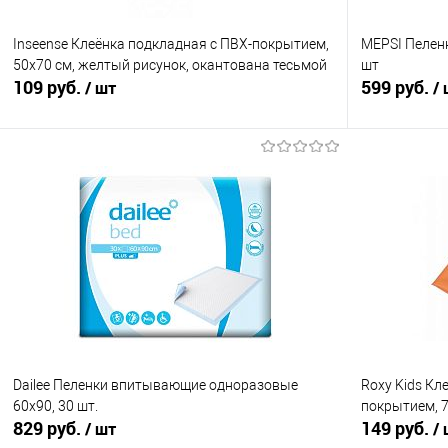
Inseense Клеёнка подкладная с ПВХ-покрытием,
MEPSI Пелен
50x70 см, желтый рисунок, окантована тесьмой
шт
109 руб.
599 руб.
/ шт
/
В корзину
Купить в 1 клик
Сравнение
Купить в 1
В избранное
В наличии
В избранно
Dailee Пеленки впитывающие одноразовые
Roxy Kids Кл
60х90, 30 шт.
покрытием, 
829 руб.
149 руб.
/ шт
/