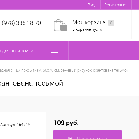
Вход
Регистрация
Моя корзина
7 (978) 336-18-70
0
В корзине пусто
 для всей семьи
ладная с ПВХ-покрытием, 50x70 см, бежевый рисунок, окантована тесьмой
кантована тесьмой
109 руб.
Артикул:
164749
Подписаться