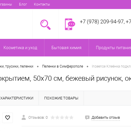
газины
Блог
Контакты
+7 (978) 209-94-97, +
Косметика и уход
Бытовая химия
Продукты питания
•
•
ки, трусики, пеленки
Пеленки в Симферополе
Inseense Клеёнка подк
окрытием, 50x70 см, бежевый рисунок, о
ХАРАКТЕРИСТИКИ
ПОХОЖИЕ ТОВАРЫ
Отзывов: 0
Добавить отзыв