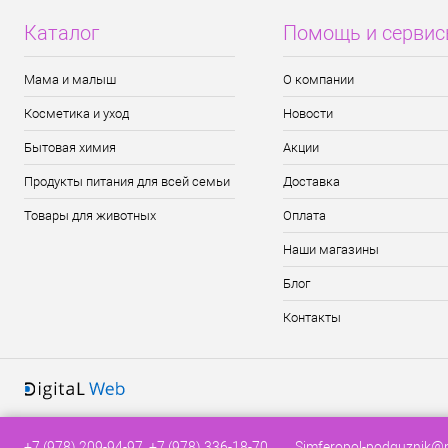
Каталог
Помощь и серви
Мама и малыш
О компании
Косметика и уход
Новости
Бытовая химия
Акции
Продукты питания для всей семьи
Доставка
Товары для животных
Оплата
Наши магазины
Блог
Контакты
+7 (978) 209-94-97, +7 (978) 336-18-70
Simferopol-podguznik@m