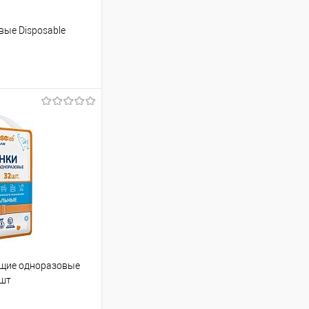
вые Disposable
ину
Сравнение
В наличии
ющие одноразовые
 шт