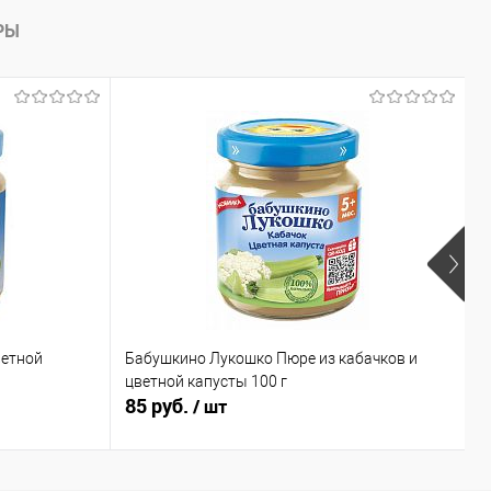
РЫ
ветной
Бабушкино Лукошко Пюре из кабачков и
Y
цветной капусты 100 г
85 руб.
2
/ шт