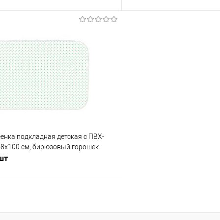
В корзину
В корз
 клик
Сравнение
Купить в 1 клик
е
В наличии
В избранное
еенка подкладная детская с ПВХ-
68х100 см, бирюзовый горошек
 шт
В корзину