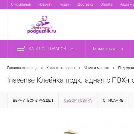
О компании
Новости
Акции
Доставка
Оплата
Наши ма
КАТАЛОГ ТОВАРОВ
Мама и малыш
•
•
•
Главная страница
Каталог товаров
Мама и малыш
Подгузни
Inseense Клеёнка подкладная с ПВХ-п
ВЕРНУТЬСЯ В РАЗДЕЛ
ОБЗОР ТОВАРА
ОПИСАНИЕ