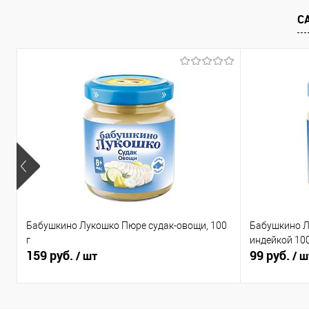
Купить в 1 клик
Сравнение
Купить в 1
С
В избранное
В наличии
В избранно
Бабушкино Лукошко Пюре судак-овощи, 100
Бабушкино Л
г
индейкой 100
159 руб.
99 руб.
/ шт
/ ш