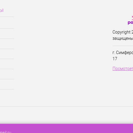
сы
Copyright
защищены
г. Симфер
17
Посмотрет
ail.ru