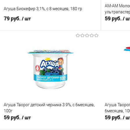
АМ-АМ Молок
Агуша Биокефир 3,1%, с 8 месяцев, 180 гр
ультрапастер
79 руб.
59 руб.
/ шт
/ ш
В корзину
Купить в 1 клик
Сравнение
Купить в 1
В избранное
В наличии
В избранно
Агуша Творог детский черника 3.9%, с 6месяцев,
Агуша Творог
100г
6месяцев, 10
59 руб.
59 руб.
/ шт
/ ш