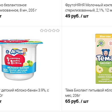
о безлактозное
ФрутоНЯНЯ Молочный кокте
изованное, 8 м+, 205 г
стерилизованный, 2,1%, 12 м
49 руб.
т
/ шт
В корзину
В корз
 клик
Сравнение
Купить в 1 клик
е
В наличии
В избранное
 детский яблоко-банан 3.9%, с
Тёма Биолакт питьевой ябло
0г
мес, 206г
65 руб.
т
/ шт