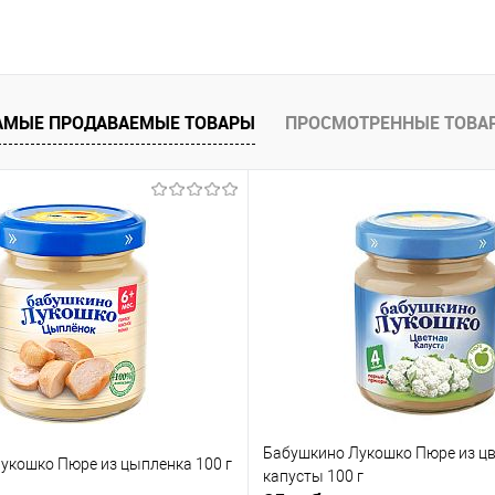
В корзину
В корз
 клик
Сравнение
Купить в 1 клик
АМЫЕ ПРОДАВАЕМЫЕ ТОВАРЫ
ПРОСМОТРЕННЫЕ ТОВА
е
В наличии
В избранное
Бабушкино Лукошко Пюре из ц
укошко Пюре из цыпленка 100 г
капусты 100 г