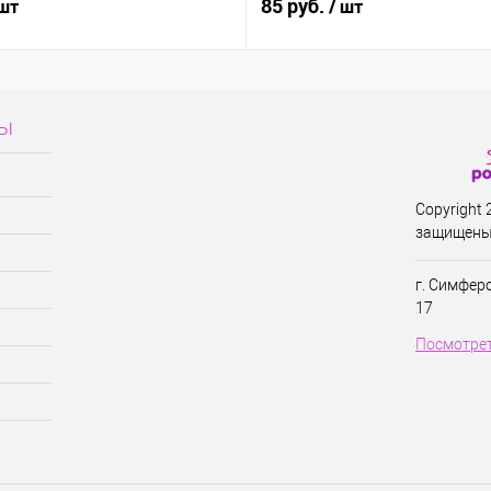
85 руб.
 шт
/ шт
сы
Copyright
защищены
г. Симфер
17
Посмотрет