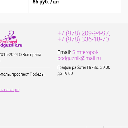
85 руб.
8
/ шт
+7 (978) 209-94-97,
+7 (978) 336-18-70
Email:
Simferopol-
 2015-2024 © Все права
podguznik@mail.ru
.
График работы Пн-Вс: с 9:00
до 19:00
ополь, проспект Победы,
ь на карте