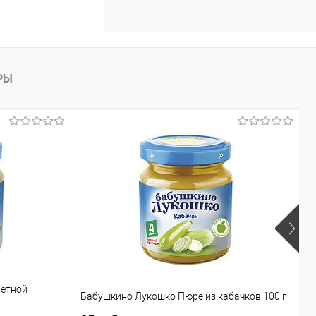
ину
Сравнение
РЫ
В наличии
ветной
Б
Бабушкино Лукошко Пюре из кабачков 100 г
м