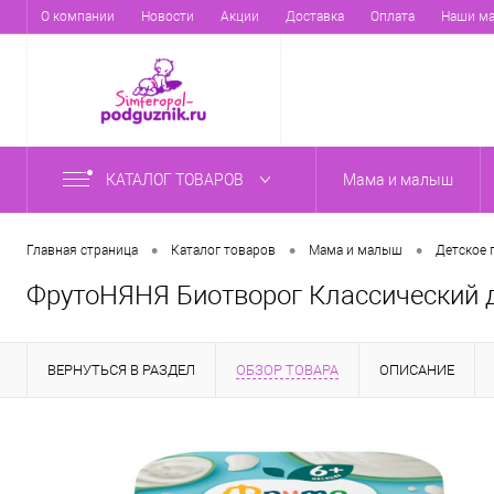
О компании
Новости
Акции
Доставка
Оплата
Наши ма
КАТАЛОГ ТОВАРОВ
Мама и малыш
•
•
•
Главная страница
Каталог товаров
Мама и малыш
Детское 
ФрутоНЯНЯ Биотворог Классический для
ВЕРНУТЬСЯ В РАЗДЕЛ
ОБЗОР ТОВАРА
ОПИСАНИЕ