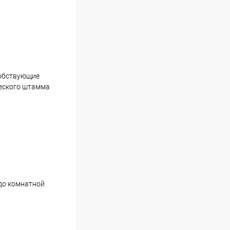
собствующие
ческого штамма
 до комнатной