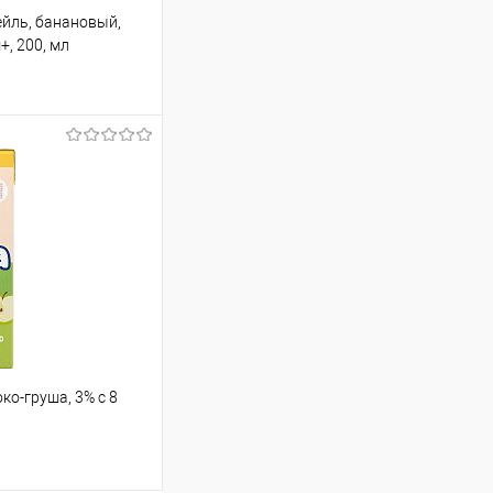
йль, банановый,
+, 200, мл
ину
Сравнение
В наличии
ко-груша, 3% с 8