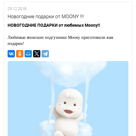
25.12.2018
Новогодние подарки от MOONY !!!
НОВОГОДНИЕ ПОДАРКИ от любимых Moony!!
Любимые японские подгузники Moony приготовили вам
подарки!
Привет! Меня зовут Муни-тян! Всегда веселый! Муни-тян дарит
радость мамам и малышам!
Узнали героя с упаковок ваших любимых японских подгузников
Moony?