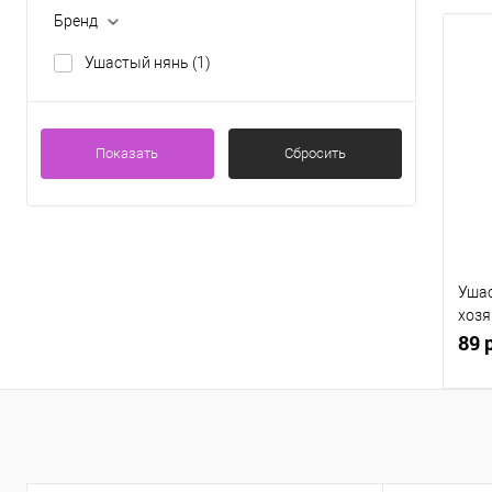
Бренд
Ушастый нянь
(1)
Показать
Сбросить
Уша
хозя
отбе
89 
гр
К