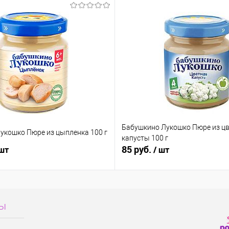
 избранное
В наличии
Бабушкино Лукошко Пюре из ц
укошко Пюре из цыпленка 100 г
капусты 100 г
85 руб.
 шт
/ шт
сы