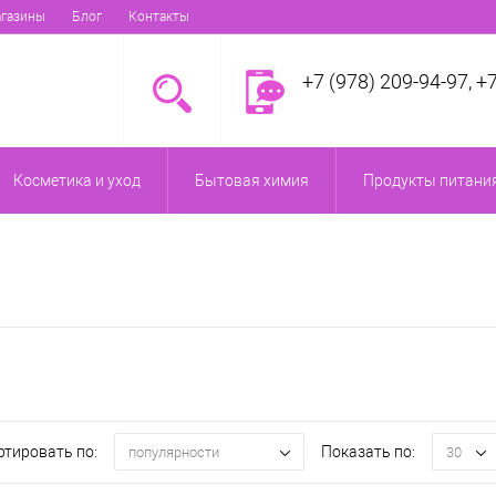
газины
Блог
Контакты
+7 (978) 209-94-97, +
Косметика и уход
Бытовая химия
Продукты питания
ртировать по:
Показать по:
популярности
30