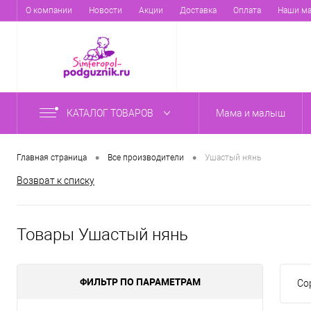
О компании
Новости
Акции
Доставка
Оплата
Наши ма
КАТАЛОГ ТОВАРОВ
Мама и малыш
•
•
Главная страница
Все производители
Ушастый нянь
Возврат к списку
Товары Ушастый нянь
ФИЛЬТР ПО ПАРАМЕТРАМ
Со