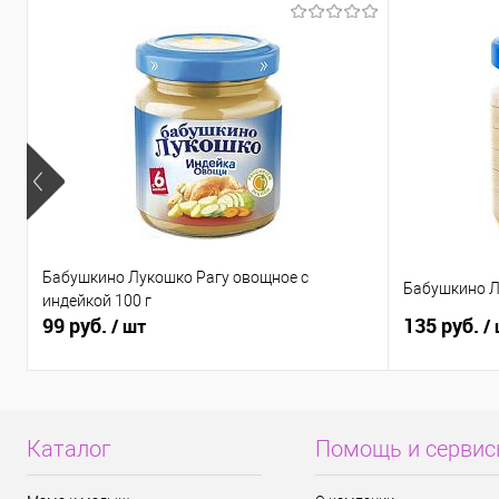
клик
В
Бабушкино Лукошко Рагу овощное с
Бабушкино Л
индейкой 100 г
99 руб.
135 руб.
/ шт
/
Каталог
Помощь и серви