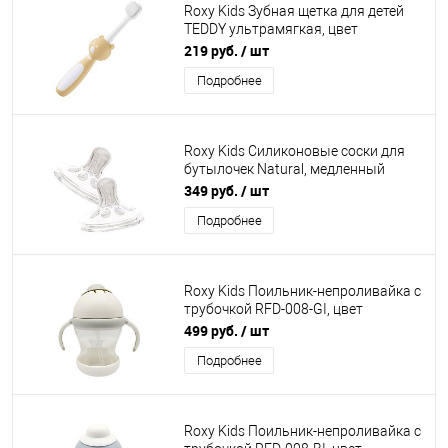
Roxy Kids Зубная щетка для детей
TEDDY ультрамягкая, цвет
оранжевый, 1 шт
219 руб.
/ шт
Подробнее
Roxy Kids Силиконовые соски для
бутылочек Natural, медленный
поток, 0 мес+, 2 шт
349 руб.
/ шт
Подробнее
Roxy Kids Поильник-непроливайка с
трубочкой RFD-008-GI, цвет
кокосово-серый, 200 мл
499 руб.
/ шт
Подробнее
Roxy Kids Поильник-непроливайка с