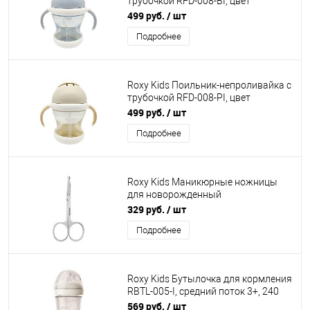
трубочкой RFD-008-BI, цвет
кокосово-голубой, 200 мл
499 руб.
/ шт
Подробнее
Roxy Kids Поильник-непроливайка с
трубочкой RFD-008-PI, цвет
кокосово-бежевый, 200 мл
499 руб.
/ шт
Подробнее
Roxy Kids Маникюрные ножницы
для новорожденный
цельнометаллические, 0+
329 руб.
/ шт
Подробнее
Roxy Kids Бутылочка для кормления
RBTL-005-I, средний поток 3+, 240
мл, слоновая кость
569 руб.
/ шт