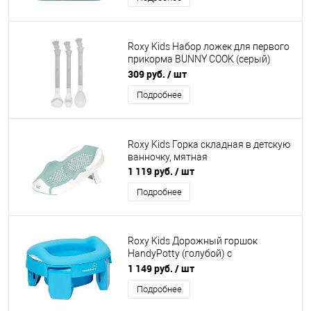
Roxy Kids Набор ложек для первого
прикорма BUNNY COOK (серый)
RFD-020-BL
309 руб.
/ шт
Подробнее
Roxy Kids Горка складная в детскую
ванночку, мятная
1 119 руб.
/ шт
Подробнее
Roxy Kids Дорожный горшок
HandyPotty (голубой) с
многоразовой вкладкой (голубая)
1 149 руб.
/ шт
Подробнее