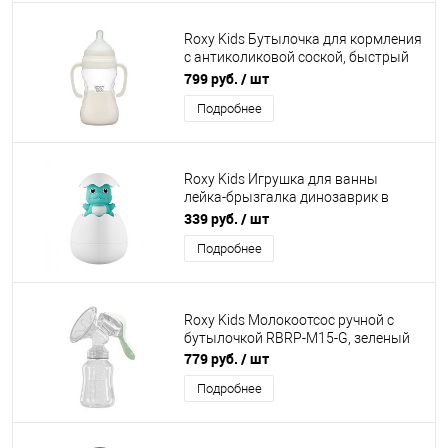
Roxy Kids Бутылочка для кормления
с антиколиковой соской, быстрый
поток 6+, 260 мл, кокосовый
799 руб.
/ шт
Подробнее
Roxy Kids Игрушка для ванны
лейка-брызгалка динозаврик в
яйце
339 руб.
/ шт
Подробнее
Roxy Kids Молокоотсос ручной с
бутылочкой RBRP-M15-G, зеленый
779 руб.
/ шт
Подробнее