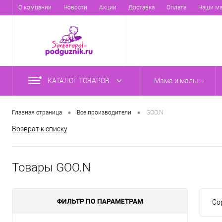
О компании
Новости
Акции
Доставка
Оплата
Наши ма
КАТАЛОГ ТОВАРОВ
Мама и малыш
•
•
Главная страница
Все производители
GOO.N
Возврат к списку
Товары GOO.N
ФИЛЬТР ПО ПАРАМЕТРАМ
Со