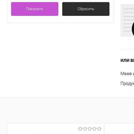
Показать
Сбросить
ИЛИ В
Мама 
Продук