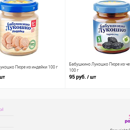
Бабушкино Лукошко Пюре из ч
укошко Пюре из индейки 100 г
100 г
95 руб.
 шт
/ шт
сы