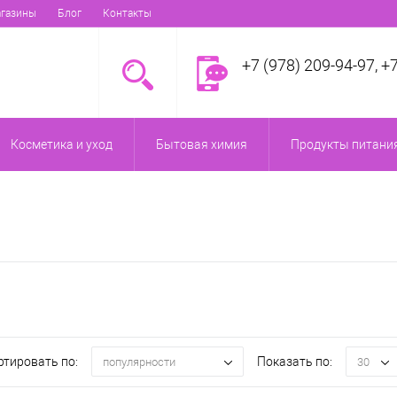
газины
Блог
Контакты
+7 (978) 209-94-97, +
Косметика и уход
Бытовая химия
Продукты питания
ртировать по:
Показать по:
популярности
30