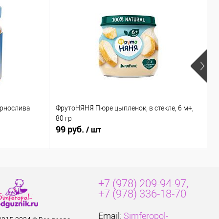
ернослива
ФрутоНЯНЯ Пюре цыпленок, в стекле, 6 м+,
Б
80 гр
к
99 руб.
8
/ шт
+7 (978) 209-94-97,
+7 (978) 336-18-70
Email:
Simferopol-