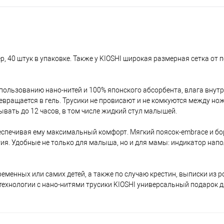
ер, 40 штук в упаковке. Также у KIOSHI широкая размерная сетка от 
пользованию нано-нитей и 100% японского абсорбента, влага внутр
евращается в гель. Трусики не провисают и не комкуются между нож
ывать до 12 часов, в том числе жидкий стул малышей.
еспечивая ему максимальный комфорт. Мягкий поясок-embrace и б
я. Удобные не только для малыша, но и для мамы: индикатор напо
еменных или самих детей, а также по случаю крестин, выписки из р
ехнологии с нано-нитями трусики KIOSHI универсальный подарок дл