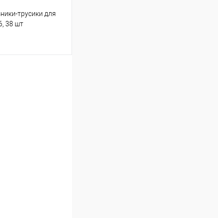
зники-трусики для
6, 38 шт
ину
Сравнение
В наличии