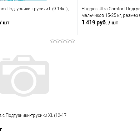
am Подгузники-трусики L (9-14кг),
Huggies Ultra Comfort Подгу
мальчиков 15-25 кг, размер 
1 419 руб.
/ шт
/ шт
В корзину
В корз
 клик
Сравнение
Купить в 1 клик
е
В наличии
В избранное
sic Подгузники-трусики XL (12-17
т