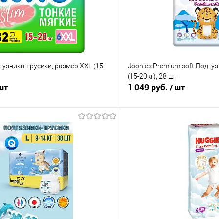
гузники-трусики, размер XXL (15-
Joonies Premium soft Подгу
(15-20кг), 28 шт
1 049 руб.
 шт
/ шт
В корзину
В корз
 клик
Сравнение
Купить в 1 клик
е
В наличии
В избранное