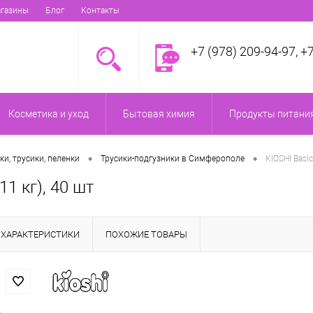
газины
Блог
Контакты
+7 (978) 209-94-97, +
Косметика и уход
Бытовая химия
Продукты питания
•
•
ки, трусики, пеленки
Трусики-подгузники в Симферополе
KIOSHI Basi
11 кг), 40 шт
ХАРАКТЕРИСТИКИ
ПОХОЖИЕ ТОВАРЫ