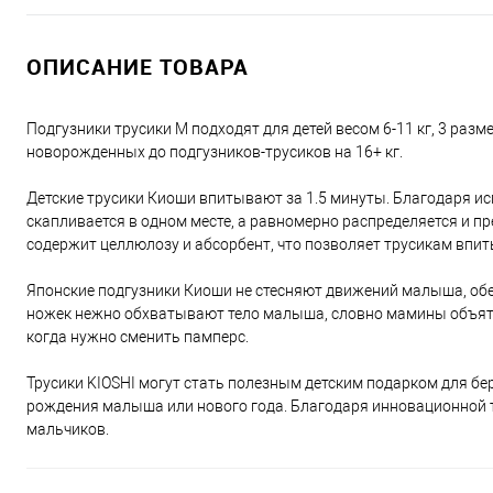
ОПИСАНИЕ ТОВАРА
Подгузники трусики M подходят для детей весом 6-11 кг, 3 разм
новорожденных до подгузников-трусиков на 16+ кг.
Детские трусики Киоши впитывают за 1.5 минуты. Благодаря ис
скапливается в одном месте, а равномерно распределяется и пр
содержит целлюлозу и абсорбент, что позволяет трусикам впит
Японские подгузники Киоши не стесняют движений малыша, об
ножек нежно обхватывают тело малыша, словно мамины объяти
когда нужно сменить памперс.
Трусики KIOSHI могут стать полезным детским подарком для бер
рождения малыша или нового года. Благодаря инновационной т
мальчиков.