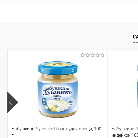
В корзину
Купить в 1 клик
Сравнение
Купить в 1
С
В избранное
В наличии
В избранно
Бабушкино Лукошко Пюре судак-овощи, 100
Бабушкино Л
г
индейкой 100