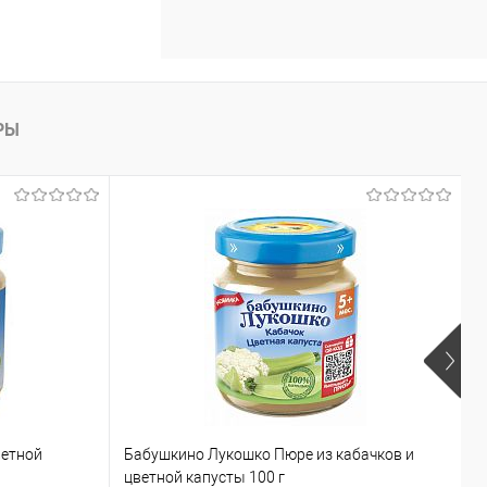
РЫ
ветной
Бабушкино Лукошко Пюре из кабачков и
Y
цветной капусты 100 г