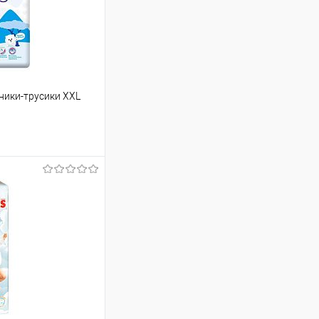
зники-трусики XXL
ину
Сравнение
В наличии