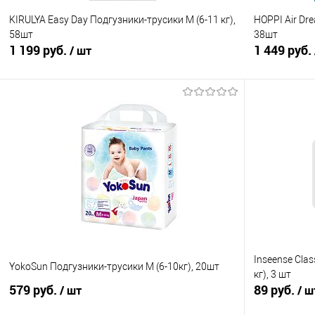
KIRULYA Easy Day Подгузники-трусики M (6-11 кг),
HOPPI Air Dre
58шт
38шт
1 199 руб.
1 449 руб.
/ шт
В корзину
Купить в 1 клик
Сравнение
Купить в 1
В избранное
В наличии
В избранно
Inseense Clas
YokoSun Подгузники-трусики M (6-10кг), 20шт
кг), 3 шт
579 руб.
89 руб.
/ шт
/ ш