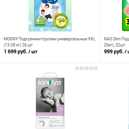
MOONY Подгузники-трусики универсальные XXL
NAO Slim Под
(13-28 кг) 26 шт
20кг), 32шт
1 699 руб.
999 руб.
/ шт
/
В корзину
Купить в 1 клик
Сравнение
Купить в 1
В избранное
В наличии
В избранно