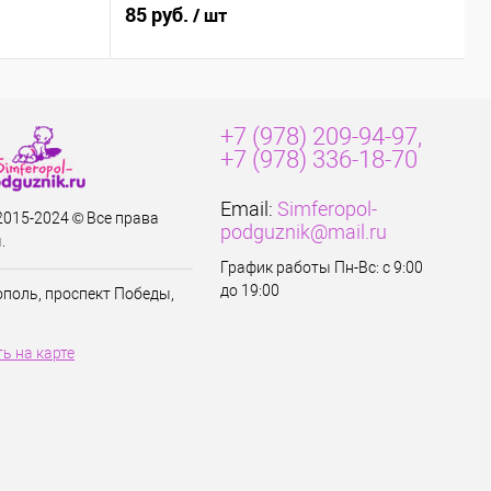
85 руб.
2
/ шт
+7 (978) 209-94-97,
+7 (978) 336-18-70
Email:
Simferopol-
 2015-2024 © Все права
podguznik@mail.ru
.
График работы Пн-Вс: с 9:00
до 19:00
ополь, проспект Победы,
ь на карте