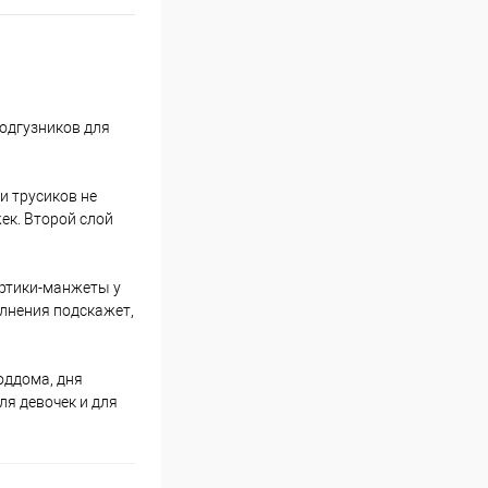
подгузников для
и трусиков не
ек. Второй слой
ортики-манжеты у
лнения подскажет,
оддома, дня
я девочек и для