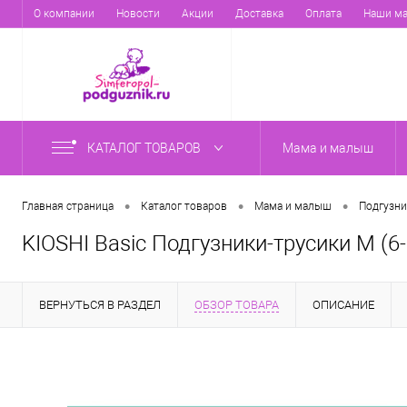
О компании
Новости
Акции
Доставка
Оплата
Наши ма
КАТАЛОГ ТОВАРОВ
Мама и малыш
•
•
•
Главная страница
Каталог товаров
Мама и малыш
Подгузни
KIOSHI Basic Подгузники-трусики M (6-
ВЕРНУТЬСЯ В РАЗДЕЛ
ОБЗОР ТОВАРА
ОПИСАНИЕ