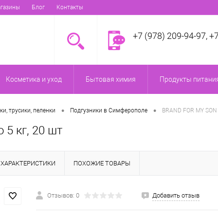
газины
Блог
Контакты
+7 (978) 209-94-97, +
Косметика и уход
Бытовая химия
Продукты питания
•
•
ки, трусики, пеленки
Подгузники в Симферополе
BRAND FOR MY SON П
5 кг, 20 шт
ХАРАКТЕРИСТИКИ
ПОХОЖИЕ ТОВАРЫ
Отзывов: 0
Добавить отзыв