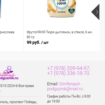
ернослива
ФрутоНЯНЯ Пюре цыпленок, в стекле, 6 м+,
Б
80 гр
к
99 руб.
8
/ шт
+7 (978) 209-94-97,
+7 (978) 336-18-70
Email:
Simferopol-
 2015-2024 © Все права
podguznik@mail.ru
.
График работы Пн-Вс: с 9:00
до 19:00
ополь, проспект Победы,