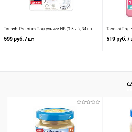
Tanoshi Premium Подгузники NB (0-5 кг), 34 шт
Tanoshi Подгу
599 руб.
519 руб.
/ шт
/
В корзину
Купить в 1 клик
Сравнение
Купить в 1
С
В избранное
В наличии
В избранно