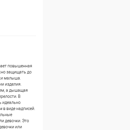
ичает повышенная
жно защищать до
ожи малыша.
ии изделия.
ием, а дышащая
релости. В
ь идеально
 в виде надписей.
ильные
ли девочки. Это
девочки или