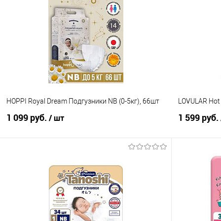
Купить в 1 клик
Сравнение
Купить в 1
В избранное
В наличии
В избранно
HOPPI Royal Dream Подгузники NB (0-5кг), 66шт
LOVULAR Hot w
1 099 руб.
1 599 руб.
/ шт
В корзину
Купить в 1 клик
Сравнение
Купить в 1
В избранное
В наличии
В избранно