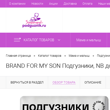
О компании
Новости
Акции
Доставка
Оплата
Наши ма
КАТАЛОГ ТОВАРОВ
Мама и малыш
•
•
•
Главная страница
Каталог товаров
Мама и малыш
Подгузни
BRAND FOR MY SON Подгузники, NB до 
ВЕРНУТЬСЯ В РАЗДЕЛ
ОБЗОР ТОВАРА
ОПИСАНИЕ