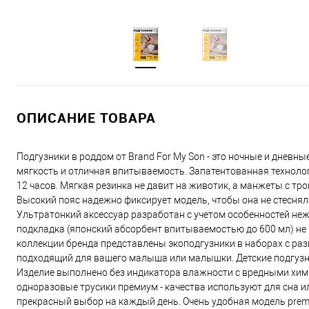
ОПИСАНИЕ ТОВАРА
Подгузники в роддом от Brand For My Son - это ночные и днев
мягкость и отличная впитываемость. Запатентованная технол
12 часов. Мягкая резинка не давит на животик, а манжеты с т
Высокий пояс надежно фиксирует модель, чтобы она не стеснял
Ультратонкий аксессуар разработан с учетом особенностей неж
подкладка (японский абсорбент впитываемостью до 600 мл) не 
коллекции бренда представлены экоподгузники в наборах с ра
подходящий для вашего малыша или малышки. Детские подгузн
Изделие выполнено без индикатора влажности с вредными хим
одноразовые трусики премиум - качества используют для сна и
прекрасный выбор на каждый день. Очень удобная модель premi