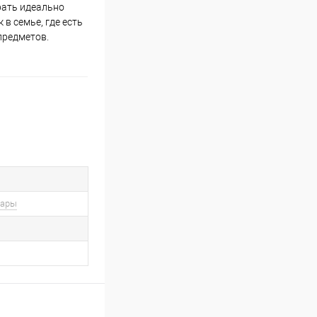
рать идеально
в семье, где есть
предметов.
вары