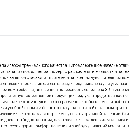
ные памперсы премиального качества. Гипоаллергенное изделие отл
огия каналов позволяет равномерно распределять жидкость и наде
ройной защитой спасают от протечек и натираний чувствительной к
а движения крохи, липкая лента сзади предназначена для утилизац
ной кожи ребенка, внутренняя поверхность дополнена 3D - тиснен
препятствует естественной циркуляции воздуха и предотвращает оп
зным количеством штук и разных размеров, чтобы вы могли выбрат
ики удобной формы и белого цвета украшены нейтральным принтом
ическими веществами, которые могут стать причиной аллергии. Ст
ли дневного бодрствования, для веселых игр маленьких мальчика и
um - серии дарит комфорт ношения и свободу движений малютки - 